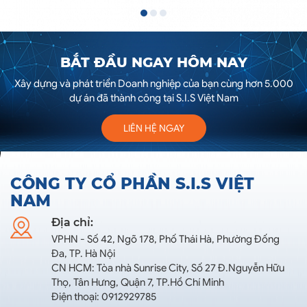
BẮT ĐẦU NGAY HÔM NAY
Xây dựng và phát triển Doanh nghiệp của bạn cùng hơn 5.000
dự án đã thành công tại S.I.S Việt Nam
LIÊN HỆ NGAY
CÔNG TY CỔ PHẦN S.I.S VIỆT
NAM
Địa chỉ:
VPHN - Số 42, Ngõ 178, Phố Thái Hà, Phường Đống
Đa, TP. Hà Nội
CN HCM: Tòa nhà Sunrise City, Số 27 Đ.Nguyễn Hữu
Thọ, Tân Hưng, Quận 7, TP.Hồ Chí Minh
Điện thoại: 0912929785