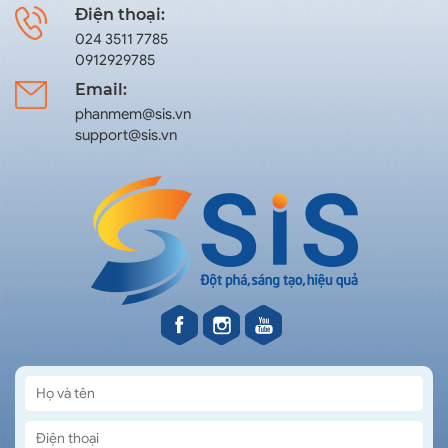
Điện thoại:
024 3511 7785
0912929785
Email:
phanmem@sis.vn
support@sis.vn