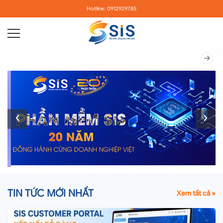
Hotline: 0912929785
TIN TỨC MỚI NHẤT
Xem tất cả »