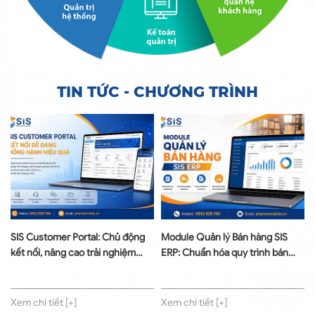
TIN TỨC - CHƯƠNG TRÌNH
động
Module Quản lý Bán hàng SIS
SIS ERP - Module Quản lý Mua
ệm
ERP: Chuẩn hóa quy trình bán
hàng: Chuẩn hóa quy trình, tối
hàng
chi phí
Xem chi tiết [+]
Xem chi tiết [+]