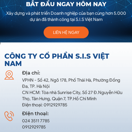
BẮT ĐẦU NGAY HÔM NAY
Xây dựng và phát triển Doanh nghiệp của bạn cùng hơn 5.000
dự án đã thành công tại S.I.S Việt Nam
LIÊN HỆ NGAY
CÔNG TY CỔ PHẦN S.I.S VIỆT
NAM
Địa chỉ:
VPHN - Số 42, Ngõ 178, Phố Thái Hà, Phường Đống
Đa, TP. Hà Nội
CN HCM: Tòa nhà Sunrise City, Số 27 Đ.Nguyễn Hữu
Thọ, Tân Hưng, Quận 7, TP.Hồ Chí Minh
Điện thoại: 0912929785
Điện thoại:
024 3511 7785
0912929785