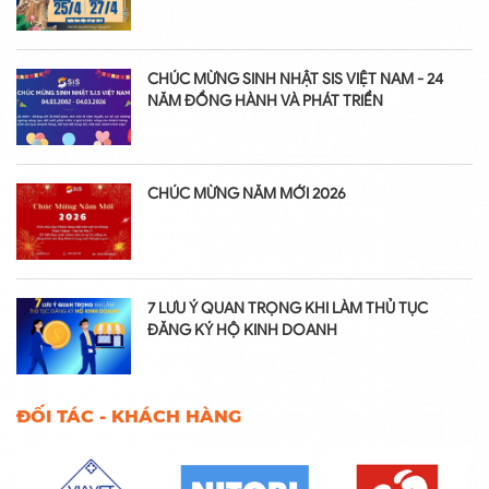
CHÚC MỪNG SINH NHẬT SIS VIỆT NAM - 24
NĂM ĐỒNG HÀNH VÀ PHÁT TRIỂN
CHÚC MỪNG NĂM MỚI 2026
7 LƯU Ý QUAN TRỌNG KHI LÀM THỦ TỤC
ĐĂNG KÝ HỘ KINH DOANH
ĐỐI TÁC - KHÁCH HÀNG