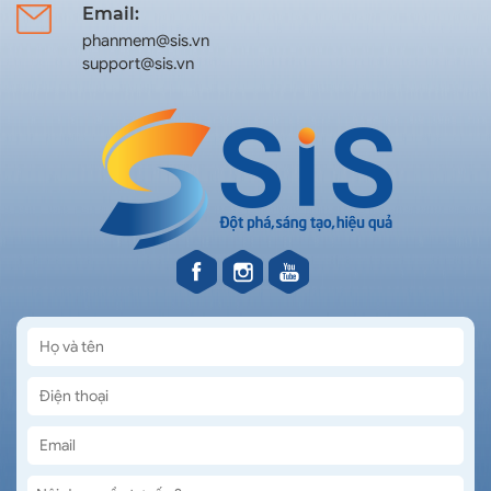
Email:
phanmem@sis.vn
support@sis.vn