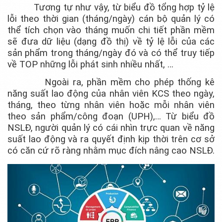
Tương tự như vậy, từ biểu đồ tổng hợp tỷ lệ
lỗi theo thời gian (tháng/ngày) cán bộ quản lý có
thể tích chọn vào tháng muốn chi tiết phần mềm
sẽ đưa dữ liệu (dạng đồ thị) về tỷ lệ lỗi của các
sản phẩm trong tháng/ngày đó và có thể truy tiếp
về TOP những lỗi phát sinh nhiều nhất, …
Ngoài ra, phần mềm cho phép thống kê
năng suất lao động của nhân viên KCS theo ngày,
tháng, theo từng nhân viên hoặc mỗi nhân viên
theo sản phẩm/công đoạn (UPH),… Từ biểu đồ
NSLĐ, người quản lý có cái nhìn trực quan về năng
suất lao động và ra quyết định kịp thời trên cơ sở
có căn cứ rõ ràng nhằm mục đích nâng cao NSLĐ.