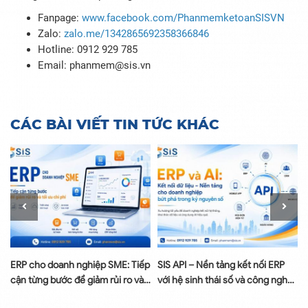
Fanpage:
www.facebook.com/PhanmemketoanSISVN
Zalo:
zalo.me/1342865692358366846
Hotline: 0912 929 785
Email: phanmem@sis.vn
CÁC BÀI VIẾT TIN TỨC KHÁC
à
ERP cho doanh nghiệp SME: Tiếp
SIS API – Nền tảng kết nối ERP
cận từng bước để giảm rủi ro và
với hệ sinh thái số và công nghệ
tối ưu chi phí
AI