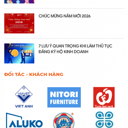
CHÚC MỪNG NĂM MỚI 2026
7 LƯU Ý QUAN TRỌNG KHI LÀM THỦ TỤC
ĐĂNG KÝ HỘ KINH DOANH
ĐỐI TÁC - KHÁCH HÀNG