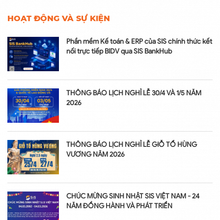
HOẠT ĐỘNG VÀ SỰ KIỆN
Phần mềm Kế toán & ERP của SIS chính thức kết
nối trực tiếp BIDV qua SIS BankHub
THÔNG BÁO LỊCH NGHỈ LỄ 30/4 VÀ 1/5 NĂM
2026
THÔNG BÁO LỊCH NGHỈ LỄ GIỖ TỔ HÙNG
VƯƠNG NĂM 2026
CHÚC MỪNG SINH NHẬT SIS VIỆT NAM - 24
NĂM ĐỒNG HÀNH VÀ PHÁT TRIỂN