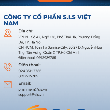
CÔNG TY CỔ PHẦN S.I.S VIỆT
NAM
Địa chỉ:
VPHN - Số 42, Ngõ 178, Phố Thái Hà, Phường Đống
Đa, TP. Hà Nội
CN HCM: Tòa nhà Sunrise City, Số 27 Đ.Nguyễn Hữu
Thọ, Tân Hưng, Quận 7, TP.Hồ Chí Minh
Điện thoại: 0912929785
Điện thoại:
024 3511 7785
0912929785
Email:
phanmem@sis.vn
support@sis.vn