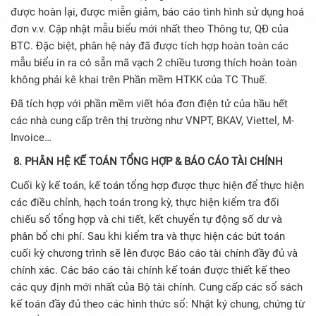
được hoàn lại, được miễn giảm, báo cáo tình hình sử dụng hoá
đơn v.v. Cập nhật mẫu biểu mới nhất theo Thông tư, QĐ của
BTC. Đặc biệt, phân hệ này đã được tích hợp hoàn toàn các
mẫu biểu in ra có sẵn mã vạch 2 chiều tương thích hoàn toàn
không phải kê khai trên Phần mềm HTKK của TC Thuế.
Đã tích hợp với phần mềm viết hóa đơn điện tử của hầu hết
các nhà cung cấp trên thị trường như VNPT, BKAV, Viettel, M-
Invoice…
8. PHÂN HỆ KẾ TOÁN TỔNG HỢP & BÁO CÁO TÀI CHÍNH
Cuối kỳ kế toán, kế toán tổng hợp được thực hiện để thực hiện
các điều chỉnh, hạch toán trong kỳ, thực hiện kiểm tra đối
chiếu sổ tổng hợp và chi tiết, kết chuyển tự động số dư và
phân bổ chi phí. Sau khi kiểm tra và thực hiện các bút toán
cuối kỳ chương trình sẽ lên được Báo cáo tài chính đầy đủ và
chính xác. Các báo cáo tài chính kế toán được thiết kế theo
các quy định mới nhất của Bộ tài chính. Cung cấp các sổ sách
kế toán đầy đủ theo các hình thức sổ: Nhật ký chung, chứng từ