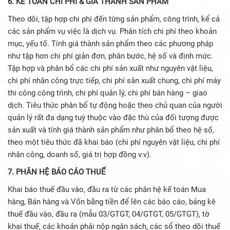
6. KẾ TOÁN CHI PHÍ & GIÁ THÀNH SẢN PHẨM
Theo dõi, tập hợp chi phí đến từng sản phẩm, công trình, kể cả
các sản phẩm vụ việc là dịch vụ. Phân tích chi phí theo khoản
mục, yếu tố. Tính giá thành sản phẩm theo các phương pháp
như tập hơn chi phí giản đơn, phân bước, hệ số và định mức.
Tập hợp và phân bổ các chi phí sản xuất như nguyên vật liệu,
chi phí nhân công trực tiếp, chi phí sản xuất chung, chi phí máy
thi công công trình, chi phí quản lý, chi phí bán hàng – giao
dịch. Tiêu thức phân bổ tự động hoặc theo chủ quan của người
quản lý rất đa dạng tuỳ thuộc vào đặc thù của đối tượng được
sản xuất và tính giá thành sản phẩm như phân bổ theo hệ số,
theo một tiêu thức đã khai báo (chi phí nguyên vật liệu, chi phí
nhân công, doanh số, giá trị hợp đồng v.v).
7. PHÂN HỆ BÁO CÁO THUẾ
Khai báo thuế đầu vào, đầu ra từ các phân hệ kế toán Mua
hàng, Bán hàng và Vốn bằng tiền để lên các báo cáo, bảng kê
thuế đầu vào, đầu ra (mẫu 03/GTGT, 04/GTGT, 05/GTGT), tờ
khai thuế, các khoản phải nộp ngân sách, các sổ theo dõi thuế