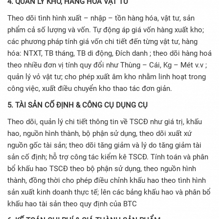
4. QUẢN LÝ KHO, HÀNG HOÁ VẬT TƯ
Theo dõi tình hình xuất – nhập – tồn hàng hóa, vật tư, sản
phẩm cả số lượng và vốn. Tự động áp giá vốn hàng xuất kho;
các phương pháp tính giá vốn chi tiết đến từng vật tư, hàng
hóa: NTXT, TB tháng, TB di động, Đích danh ; theo dõi hàng hoá
theo nhiều đơn vị tính quy đổi như Thùng – Cái, Kg – Mét v.v ;
quản lý vỏ vật tư; cho phép xuất âm kho nhằm linh hoạt trong
công việc, xuất điều chuyển kho thao tác đơn giản.
5. TÀI SẢN CỐ ĐỊNH & CÔNG CỤ DỤNG CỤ
Theo dõi, quản lý chi tiết thông tin về TSCĐ như giá trị, khấu
hao, nguồn hình thành, bộ phận sử dụng, theo dõi xuất xứ
nguồn gốc tài sản; theo dõi tăng giảm và lý do tăng giảm tài
sản cố định; hỗ trợ công tác kiểm kê TSCĐ. Tính toán và phân
bổ khấu hao TSCĐ theo bộ phận sử dụng, theo nguồn hình
thành, đồng thời cho phép điều chỉnh khấu hao theo tình hình
sản xuất kinh doanh thực tế; lên các bảng khấu hao và phân bổ
khấu hao tài sản theo quy định của BTC