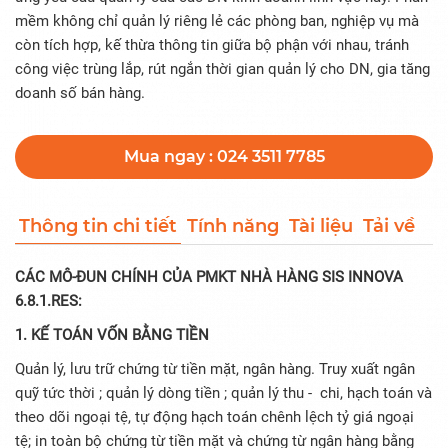
mềm không chỉ quản lý riêng lẻ các phòng ban, nghiệp vụ mà
còn tích hợp, kế thừa thông tin giữa bộ phận với nhau, tránh
công việc trùng lắp, rút ngắn thời gian quản lý cho DN, gia tăng
doanh số bán hàng.
Mua ngay : 024 3511 7785
Thông tin chi tiết
Tính năng
Tài liệu
Tải về
CÁC MÔ-ĐUN CHÍNH CỦA PMKT NHÀ HÀNG SIS INNOVA
6.8.1.RES:
1. KẾ TOÁN VỐN BẰNG TIỀN
Quản lý, lưu trữ chứng từ tiền mặt, ngân hàng. Truy xuất ngân
quỹ tức thời ; quản lý dòng tiền ; quản lý thu - chi, hạch toán và
theo dõi ngoại tệ, tự động hạch toán chênh lệch tỷ giá ngoại
tệ; in toàn bộ chứng từ tiền mặt và chứng từ ngân hàng bằng