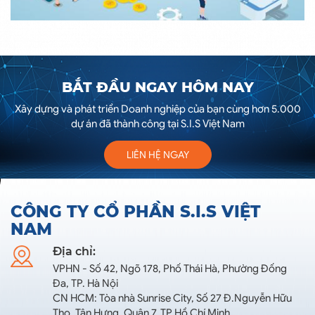
BẮT ĐẦU NGAY HÔM NAY
Xây dựng và phát triển Doanh nghiệp của bạn cùng hơn 5.000
dự án đã thành công tại S.I.S Việt Nam
LIÊN HỆ NGAY
CÔNG TY CỔ PHẦN S.I.S VIỆT
NAM
Địa chỉ:
VPHN - Số 42, Ngõ 178, Phố Thái Hà, Phường Đống
Đa, TP. Hà Nội
CN HCM: Tòa nhà Sunrise City, Số 27 Đ.Nguyễn Hữu
Thọ, Tân Hưng, Quận 7, TP.Hồ Chí Minh