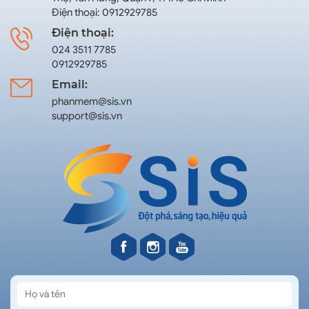
Điện thoại: 0912929785
Điện thoại:
024 3511 7785
0912929785
Email:
phanmem@sis.vn
support@sis.vn