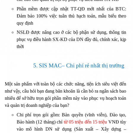
Phần mềm được cập nhật TT-QĐ mới nhất của BTC:
Đảm bảo 100% việc tuân thủ hạch toán, mẫu biểu theo
quy định
NSLĐ được nâng cao ở các bộ phận sử dụng, thông tin
phục vụ điều hành SX-KD của DN đầy đủ, chính xác, kịp
thời
5.
SIS MAC– Chi phí rẻ nhất thị trường
Một sản phẩm với toàn bộ các chức năng, tiện ích siêu việt đến
như vậy, câu hỏi bạn đang băn khoăn là cần bỏ ra ngân sách bao
nhiêu để sở hữu trọn gói phần mềm này vào phục vụ hoạch toán
và quản trị doanh nghiệp của bạn?
Chi phí trọn gói gồm: Bản quyền (vĩnh viễn), Đào tạo,
Bảo hành (12 tháng) chỉ
từ 05 triệu đến 15 triệu
VNĐ tùy
vào mô hình DN sử dụng (Sản xuất – Xây dựng –