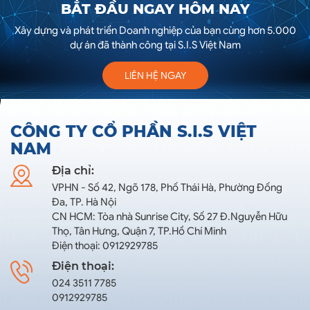
BẮT ĐẦU NGAY HÔM NAY
Xây dựng và phát triển Doanh nghiệp của bạn cùng hơn 5.000
dự án đã thành công tại S.I.S Việt Nam
LIÊN HỆ NGAY
CÔNG TY CỔ PHẦN S.I.S VIỆT
NAM
Địa chỉ:
VPHN - Số 42, Ngõ 178, Phố Thái Hà, Phường Đống
Đa, TP. Hà Nội
CN HCM: Tòa nhà Sunrise City, Số 27 Đ.Nguyễn Hữu
Thọ, Tân Hưng, Quận 7, TP.Hồ Chí Minh
Điện thoại: 0912929785
Điện thoại:
024 3511 7785
0912929785