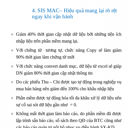
4.
SIS MAC– Hiệu quả mang lại rõ rệt
ngay khi vận hành
Giảm 40% thời gian cập nhật dữ liệu bởi những tiện ích
nhập liệu trên phần mềm mang lại.
Với chứng từ tương tự, chức năng Copy sẽ làm giảm
90% thời gian làm chứng từ mới
Với chức năng convert danh mục, dữ liệu từ excel sẽ giúp
DN giảm 80% thời gian cập nhật thông tin
Do các phiếu Thu – Chi được tạo tự động trong nghiệp vụ
mua bán hàng nên giảm đến 100% cho khâu nhập liệu
Phần mềm được tự động hóa tối đa khâu xử lý dữ liệu nên
sự cố sai sót dữ liệu gần như = 0.
Không mất thời gian làm báo cáo, do phần mềm đã được
lập trình sẵn báo cáo, sổ sách theo QĐ của BTC cũng như
các báo cáo quản trị nội bộ phục vụ điều hành SX-KD