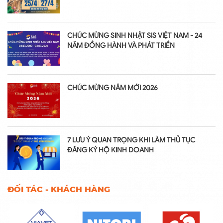
CHÚC MỪNG SINH NHẬT SIS VIỆT NAM - 24
NĂM ĐỒNG HÀNH VÀ PHÁT TRIỂN
CHÚC MỪNG NĂM MỚI 2026
7 LƯU Ý QUAN TRỌNG KHI LÀM THỦ TỤC
ĐĂNG KÝ HỘ KINH DOANH
ĐỐI TÁC - KHÁCH HÀNG