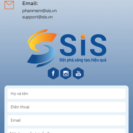
Email:
phanmem@sis.vn
support@sis.vn