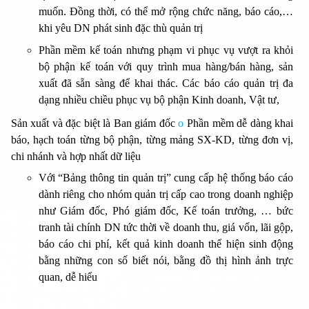
muốn. Đồng thời, có thể mở rộng chức năng, báo cáo,…
khi yêu DN phát sinh đặc thù quản trị
Phần mềm kế toán nhưng phạm vi phục vụ vượt ra khỏi
bộ phận kế toán với quy trình mua hàng/bán hàng, sản
xuất đã sẵn sàng để khai thác. Các báo cáo quản trị đa
dạng nhiều chiều phục vụ bộ phận Kinh doanh, Vật tư,
Sản xuất và đặc biệt là Ban giám đốc
o
Phần mềm dễ dàng khai
báo, hạch toán từng bộ phận, từng mảng SX-KD, từng đơn vị,
chi nhánh và hợp nhất dữ liệu
Với “Bảng thông tin quản trị” cung cấp hệ thống báo cáo
dành riêng cho nhóm quản trị cấp cao trong doanh nghiệp
như Giám đốc, Phó giám đốc, Kế toán trưởng, … bức
tranh tài chính DN tức thời về doanh thu, giá vốn, lãi gộp,
báo cáo chi phí, kết quả kinh doanh thể hiện sinh động
bằng những con số biết nói, bằng đồ thị hình ảnh trực
quan, dễ hiểu