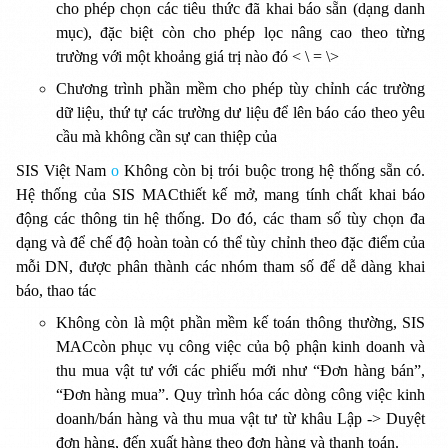
cho phép chọn các tiêu thức đã khai báo sẵn (dạng danh
mục), đặc biệt còn cho phép lọc nâng cao theo từng
trường với một khoảng giá trị nào đó < \ = \>
Chương trình phần mềm cho phép tùy chỉnh các trường
dữ liệu, thứ tự các trường dư liệu để lên báo cáo theo yêu
cầu mà không cần sự can thiệp của
SIS Việt Nam
o
Không còn bị trói buộc trong hệ thống sẵn có.
Hệ thống của SIS MACthiết kế mở, mang tính chất khai báo
động các thông tin hệ thống. Do đó, các tham số tùy chọn đa
dạng và để chế độ hoàn toàn có thể tùy chỉnh theo đặc điểm của
mỗi DN, được phân thành các nhóm tham số để dễ dàng khai
báo, thao tác
Không còn là một phần mềm kế toán thông thường, SIS
MACcòn phục vụ công việc của bộ phận kinh doanh và
thu mua vật tư với các phiếu mới như “Đơn hàng bán”,
“Đơn hàng mua”. Quy trình hóa các dòng công việc kinh
doanh/bán hàng và thu mua vật tư từ khâu Lập -> Duyệt
đơn hàng, đến xuất hàng theo đơn hàng và thanh toán.