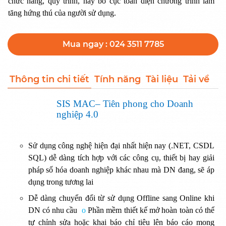
chức năng, quy trình, hay bố cục toàn diện chương trình làm
tăng hứng thú của người sử dụng.
Mua ngay : 024 3511 7785
Thông tin chi tiết
Tính năng
Tài liệu
Tải về
SIS MAC– Tiên phong cho Doanh
nghiệp 4.0
Sử dụng công nghệ hiện đại nhất hiện nay (.NET, CSDL
SQL) dễ dàng tích hợp với các công cụ, thiết bị hay giải
pháp số hóa doanh nghiệp khác nhau mà DN đang, sẽ áp
dụng trong tương lai
Dễ dàng chuyển đổi từ sử dụng Offline sang Online khi
DN có nhu cầu
o
Phần mềm thiết kế mở hoàn toàn có thể
tự chỉnh sửa hoặc khai báo chỉ tiêu lên báo cáo mong