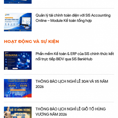
Quản lý tài chính toàn diện với SIS Accounting
Online – Module Kế toán tổng hợp
HOẠT ĐỘNG VÀ SỰ KIỆN
Phần mềm Kế toán & ERP của SIS chính thức kết
nối trực tiếp BIDV qua SIS BankHub
THÔNG BÁO LỊCH NGHỈ LỄ 30/4 VÀ 1/5 NĂM
2026
THÔNG BÁO LỊCH NGHỈ LỄ GIỖ TỔ HÙNG
VƯƠNG NĂM 2026