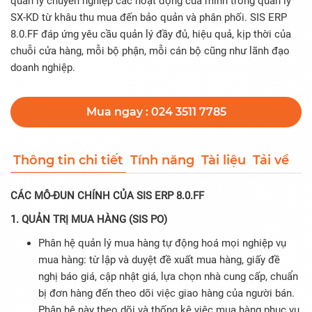
quản lý chuyên nghiệp các hoạt động của mình trong quản lý
SX-KD từ khâu thu mua đến bảo quản và phân phối. SIS ERP
8.0.FF đáp ứng yêu cầu quản lý đầy đủ, hiệu quả, kịp thời của
chuỗi cửa hàng, mỗi bộ phận, mỗi cán bộ cũng như lãnh đạo
doanh nghiệp.
Mua ngay : 024 3511 7785
Thông tin chi tiết
Tính năng
Tài liệu
Tải về
CÁC MÔ-ĐUN CHÍNH CỦA SIS ERP 8.0.FF
1. QUẢN TRỊ MUA HÀNG (SIS PO)
Phân hệ quản lý mua hàng tự động hoá mọi nghiệp vụ
mua hàng: từ lập và duyệt đề xuất mua hàng, giấy đề
nghị báo giá, cập nhật giá, lựa chọn nhà cung cấp, chuẩn
bị đơn hàng đến theo dõi việc giao hàng của người bán.
Phân hệ này theo dõi và thống kê việc mua hàng phục vụ