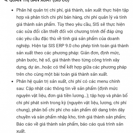
4. QUẢN TRỊ SẢN XUẤT (SIS CO)
Phân hệ quản trị chi phí, giá thành, sản xuất thực hiện tập
hợp và phân tích chi phí bán hàng, chi phí quản lý và tính
giá thành sản phẩm. Tùy theo yêu cầu, SIS sẽ thực hiện
các sửa đổi cần thiết đối với chương trình để đáp ứng
các yêu cầu đặc thù về tính giá sản phẩm của doanh
nghiệp. Hiện tại SIS ERP 9.0 cho phép tính toán giá thành
sản xuất theo các phương pháp: Giản đơn, định mức,
phân bước, hệ số, giá thành theo từng công trình xây
dựng, dự án…hoặc có thể kết hợp giữa các phương pháp
trên cho cùng một bài toán giá thành sản xuất.
Phân hệ quản trị sản xuất, chi phí có các menu chính
sau: Cập nhật các thông tin về sản phẩm (định mức
nguyên vật liệu, đơn giá tiền lương…); tập hợp và phân bổ
chi phí phát sinh trong kỳ (nguyên vật liệu, lương, chi phí
chung), phân bổ chi phí cho sản phẩm dở dang trên dây
chuyền và sản phẩm nhập kho, tính giá thành sản phẩm;
Báo cáo về giá thành sản phẩm, báo cáo quá trình sản
xuất.