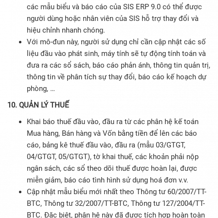
các mẫu biểu và báo cáo của SIS ERP 9.0 có thể được
người dùng hoặc nhân viên của SIS hỗ trợ thay đổi và
hiệu chỉnh nhanh chóng.
Với mô-đun này, người sử dụng chỉ cần cập nhật các số
liệu đầu vào phát sinh, máy tính sẽ tự động tính toán và
đưa ra các sổ sách, báo cáo phản ánh, thông tin quản trị,
thông tin về phân tích sự thay đổi, báo cáo kế hoạch dự
phòng, …
10. QUẢN LÝ THUẾ
Khai báo thuế đầu vào, đầu ra từ các phân hệ kế toán
Mua hàng, Bán hàng và Vốn bằng tiền để lên các báo
cáo, bảng kê thuế đầu vào, đầu ra (mẫu 03/GTGT,
04/GTGT, 05/GTGT), tờ khai thuế, các khoản phải nộp
ngân sách, các sổ theo dõi thuế được hoàn lại, được
miễn giảm, báo cáo tình hình sử dụng hoá đơn v.v.
Cập nhật mẫu biểu mới nhất theo Thông tư 60/2007/TT-
BTC, Thông tư 32/2007/TT-BTC, Thông tư 127/2004/TT-
BTC. Đặc biệt, phân hệ này đã được tích hợp hoàn toàn