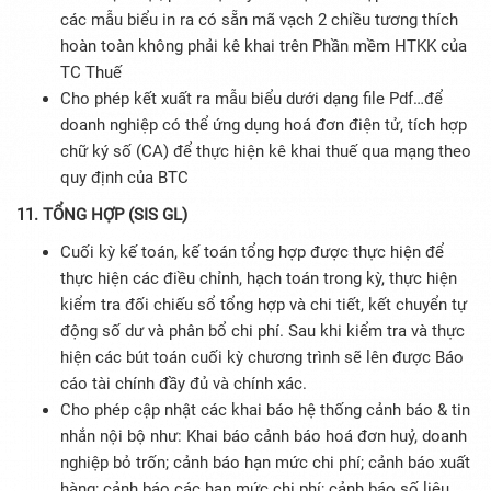
các mẫu biểu in ra có sẵn mã vạch 2 chiều tương thích
hoàn toàn không phải kê khai trên Phần mềm HTKK của
TC Thuế
Cho phép kết xuất ra mẫu biểu dưới dạng file Pdf…để
doanh nghiệp có thể ứng dụng hoá đơn điện tử, tích hợp
chữ ký số (CA) để thực hiện kê khai thuế qua mạng theo
quy định của BTC
11. TỔNG HỢP (SIS GL)
Cuối kỳ kế toán, kế toán tổng hợp được thực hiện để
thực hiện các điều chỉnh, hạch toán trong kỳ, thực hiện
kiểm tra đối chiếu sổ tổng hợp và chi tiết, kết chuyển tự
động số dư và phân bổ chi phí. Sau khi kiểm tra và thực
hiện các bút toán cuối kỳ chương trình sẽ lên được Báo
cáo tài chính đầy đủ và chính xác.
Cho phép cập nhật các khai báo hệ thống cảnh báo & tin
nhắn nội bộ như: Khai báo cảnh báo hoá đơn huỷ, doanh
nghiệp bỏ trốn; cảnh báo hạn mức chi phí; cảnh báo xuất
hàng; cảnh báo các hạn mức chi phí; cảnh báo số liệu