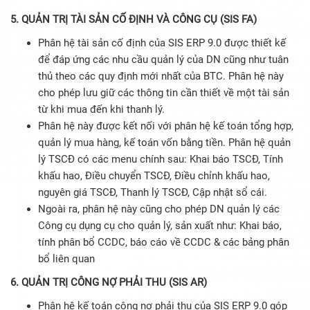
5. QUẢN TRỊ TÀI SẢN CỐ ĐỊNH VÀ CÔNG CỤ (SIS FA)
Phân hệ tài sản cố định của SIS ERP 9.0 được thiết kế
để đáp ứng các nhu cầu quản lý của DN cũng như tuân
thủ theo các quy định mới nhất của BTC. Phân hệ này
cho phép lưu giữ các thông tin cần thiết về một tài sản
từ khi mua đến khi thanh lý.
Phân hệ này được kết nối với phân hệ kế toán tổng hợp,
quản lý mua hàng, kế toán vốn bằng tiền. Phân hệ quản
lý TSCĐ có các menu chính sau: Khai báo TSCĐ, Tính
khấu hao, Điều chuyển TSCĐ, Điều chỉnh khấu hao,
nguyên giá TSCĐ, Thanh lý TSCĐ, Cập nhật sổ cái.
Ngoài ra, phân hệ này cũng cho phép DN quản lý các
Công cụ dụng cụ cho quản lý, sản xuất như: Khai báo,
tính phân bổ CCDC, báo cáo về CCDC & các bảng phân
bổ liên quan
6. QUẢN TRỊ CÔNG NỢ PHẢI THU (SIS AR)
Phân hệ kế toán công nợ phải thu của SIS ERP 9.0 góp