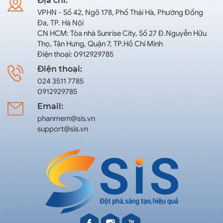
Địa chỉ:
VPHN - Số 42, Ngõ 178, Phố Thái Hà, Phường Đống
Đa, TP. Hà Nội
CN HCM: Tòa nhà Sunrise City, Số 27 Đ.Nguyễn Hữu
Thọ, Tân Hưng, Quận 7, TP.Hồ Chí Minh
Điện thoại: 0912929785
Điện thoại:
024 3511 7785
0912929785
Email:
phanmem@sis.vn
support@sis.vn