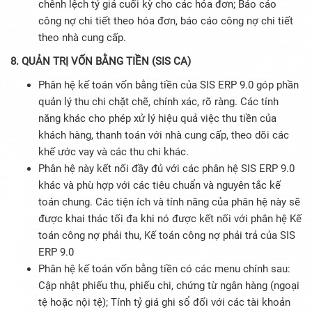
chênh lệch tỷ giá cuối kỳ cho các hóa đơn; Báo cáo
công nợ chi tiết theo hóa đơn, báo cáo công nợ chi tiết
theo nhà cung cấp.
8. QUẢN TRỊ VỐN BẰNG TIỀN (SIS CA)
Phân hệ kế toán vốn bằng tiền của SIS ERP 9.0 góp phần
quản lý thu chi chặt chẽ, chính xác, rõ ràng. Các tính
năng khác cho phép xử lý hiệu quả việc thu tiền của
khách hàng, thanh toán với nhà cung cấp, theo dõi các
khế ước vay và các thu chi khác.
Phân hệ này kết nối đầy đủ với các phân hệ SIS ERP 9.0
khác và phù hợp với các tiêu chuẩn và nguyên tắc kế
toán chung. Các tiện ích và tính năng của phân hệ này sẽ
được khai thác tối đa khi nó được kết nối với phân hệ Kế
toán công nợ phải thu, Kế toán công nợ phải trả của SIS
ERP 9.0
Phân hệ kế toán vốn bằng tiền có các menu chính sau:
Cập nhật phiếu thu, phiếu chi, chứng từ ngân hàng (ngoại
tệ hoặc nội tệ); Tính tỷ giá ghi sổ đối với các tài khoản