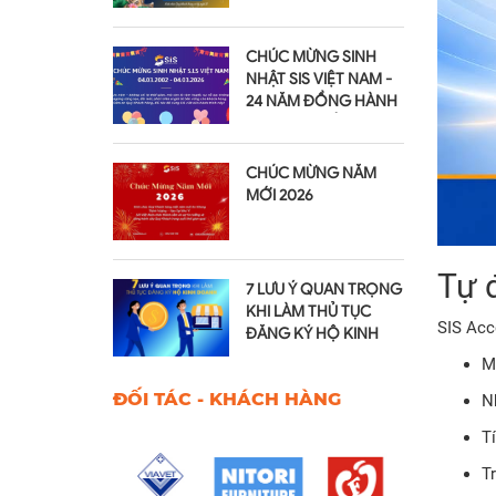
2026
CHÚC MỪNG SINH
NHẬT SIS VIỆT NAM -
24 NĂM ĐỒNG HÀNH
VÀ PHÁT TRIỂN
CHÚC MỪNG NĂM
MỚI 2026
Tự 
7 LƯU Ý QUAN TRỌNG
KHI LÀM THỦ TỤC
SIS Acc
ĐĂNG KÝ HỘ KINH
DOANH
M
ĐỐI TÁC - KHÁCH HÀNG
N
T
Tr