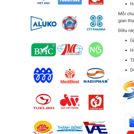
H
Mỗi chứn
gian thự
Điều nà
G
H
T
Dễ