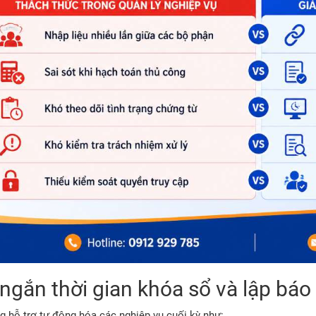
ngắn thời gian khóa sổ và lập báo 
g hỗ trợ tự động hóa các nghiệp vụ cuối kỳ như: