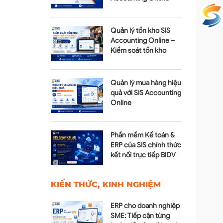
Module Tài sản cố định
Quản lý tồn kho SIS
Accounting Online –
Kiểm soát tồn kho
realtime
Quản lý mua hàng hiệu
quả với SIS Accounting
Online
Phần mềm Kế toán &
ERP của SIS chính thức
kết nối trực tiếp BIDV
qua SIS BankHub
KIẾN THỨC, KINH NGHIỆM
ERP cho doanh nghiệp
SME: Tiếp cận từng