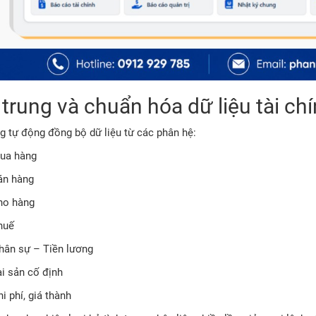
trung và chuẩn hóa dữ liệu tài ch
g tự động đồng bộ dữ liệu từ các phân hệ:
ua hàng
án hàng
ho hàng
huế
hân sự – Tiền lương
ài sản cố định
i phí, giá thành