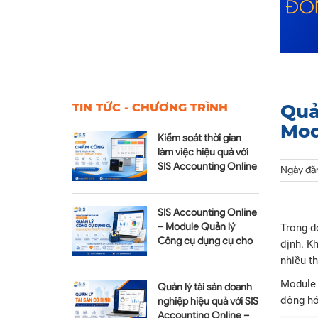
Quả
TIN TỨC - CHƯƠNG TRÌNH
Mod
Kiểm soát thời gian
làm việc hiệu quả với
SIS Accounting Online
Ngày đă
– Module Chấm công
SIS Accounting Online
– Module Quản lý
Trong do
Công cụ dụng cụ cho
định. Kh
doanh nghiệp hiện đại
nhiều th
Module 
Quản lý tài sản doanh
động hó
nghiệp hiệu quả với SIS
Accounting Online –