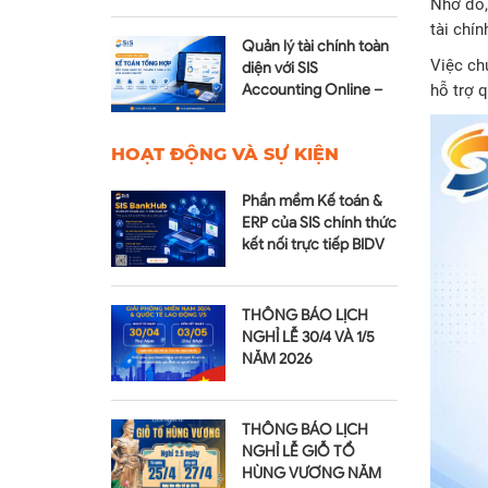
Nhờ đó, 
tiền
tài chín
Quản lý tài chính toàn
Việc ch
diện với SIS
Accounting Online –
hỗ trợ q
Module Kế toán tổng
hợp
HOẠT ĐỘNG VÀ SỰ KIỆN
Phần mềm Kế toán &
ERP của SIS chính thức
kết nối trực tiếp BIDV
qua SIS BankHub
THÔNG BÁO LỊCH
NGHỈ LỄ 30/4 VÀ 1/5
NĂM 2026
THÔNG BÁO LỊCH
NGHỈ LỄ GIỖ TỔ
HÙNG VƯƠNG NĂM