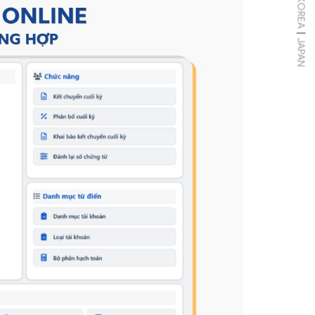
KOREA
|
JAPAN