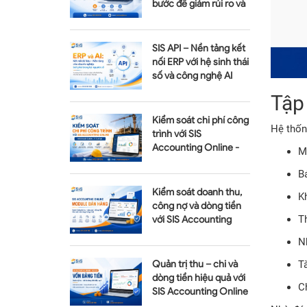
bước để giảm rủi ro và
tối ưu chi phí
SIS API – Nền tảng kết
nối ERP với hệ sinh thái
số và công nghệ AI
Tập 
Kiểm soát chi phí công
Hệ thốn
trình với SIS
Accounting Online -
M
Module Quản lý dự án
B
Kiểm soát doanh thu,
K
công nợ và dòng tiền
T
với SIS Accounting
Online - Module Bán
N
hàng
Quản trị thu – chi và
T
dòng tiền hiệu quả với
Ch
SIS Accounting Online
– Module Vốn bằng