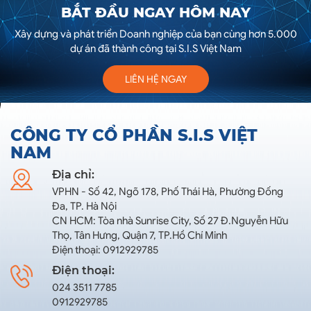
BẮT ĐẦU NGAY HÔM NAY
Xây dựng và phát triển Doanh nghiệp của bạn cùng hơn 5.000
dự án đã thành công tại S.I.S Việt Nam
LIÊN HỆ NGAY
CÔNG TY CỔ PHẦN S.I.S VIỆT
NAM
Địa chỉ:
VPHN - Số 42, Ngõ 178, Phố Thái Hà, Phường Đống
Đa, TP. Hà Nội
CN HCM: Tòa nhà Sunrise City, Số 27 Đ.Nguyễn Hữu
Thọ, Tân Hưng, Quận 7, TP.Hồ Chí Minh
Điện thoại: 0912929785
Điện thoại:
024 3511 7785
0912929785