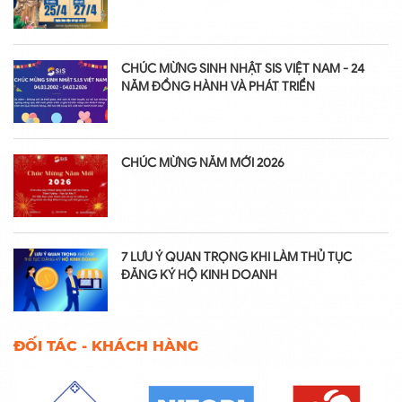
CHÚC MỪNG SINH NHẬT SIS VIỆT NAM - 24
NĂM ĐỒNG HÀNH VÀ PHÁT TRIỂN
CHÚC MỪNG NĂM MỚI 2026
7 LƯU Ý QUAN TRỌNG KHI LÀM THỦ TỤC
ĐĂNG KÝ HỘ KINH DOANH
ĐỐI TÁC - KHÁCH HÀNG