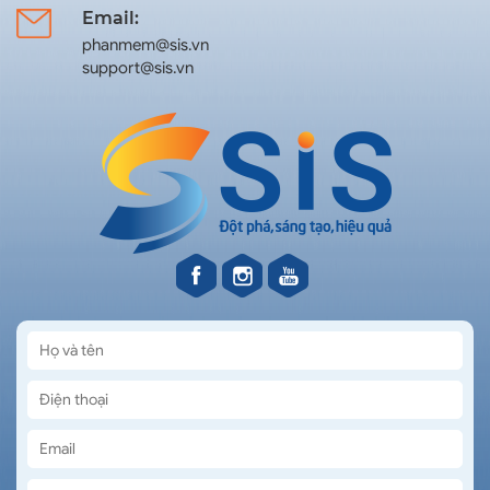
Email:
phanmem@sis.vn
support@sis.vn