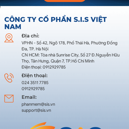
CÔNG TY CỔ PHẦN S.I.S VIỆT
NAM
Địa chỉ:
VPHN - Số 42, Ngõ 178, Phố Thái Hà, Phường Đống
Đa, TP. Hà Nội
CN HCM: Tòa nhà Sunrise City, Số 27 Đ.Nguyễn Hữu
Thọ, Tân Hưng, Quận 7, TP.Hồ Chí Minh
Điện thoại: 0912929785
Điện thoại:
024 3511 7785
0912929785
Email:
phanmem@sis.vn
support@sis.vn