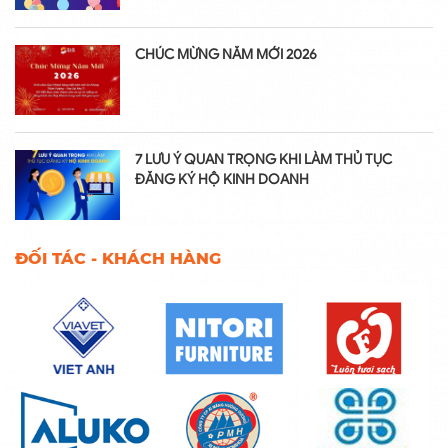
CHÚC MỪNG NĂM MỚI 2026
7 LƯU Ý QUAN TRỌNG KHI LÀM THỦ TỤC
ĐĂNG KÝ HỘ KINH DOANH
ĐỐI TÁC - KHÁCH HÀNG