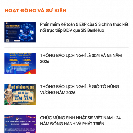
HOẠT ĐỘNG VÀ SỰ KIỆN
Phần mềm Kế toán & ERP của SIS chính thức kết
nối trực tiếp BIDV qua SIS BankHub
THÔNG BÁO LỊCH NGHỈ LỄ 30/4 VÀ 1/5 NĂM
2026
THÔNG BÁO LỊCH NGHỈ LỄ GIỖ TỔ HÙNG
VƯƠNG NĂM 2026
CHÚC MỪNG SINH NHẬT SIS VIỆT NAM - 24
NĂM ĐỒNG HÀNH VÀ PHÁT TRIỂN