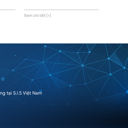
Xem chi tiết [+]
g tại S.I.S Việt Nam