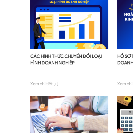
CÁC HÌNH THỨC CHUYỂN ĐỔI LOẠI
HỒ SƠ 
HÌNH DOANH NGHIỆP
DOAN
Xem chi tiết [+]
Xem chi t