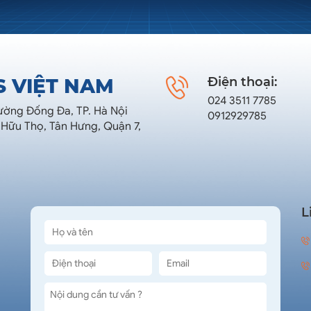
S VIỆT NAM
Điện thoại:
024 3511 7785
hường Đống Đa, TP. Hà Nội
0912929785
 Hữu Thọ, Tân Hưng, Quận 7,
L