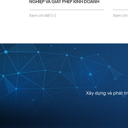
NGHIỆP VÀ GIẤY PHÉP KINH DOANH
Xem chi tiết [+]
Xem chi t
Xây dựng và phát tr