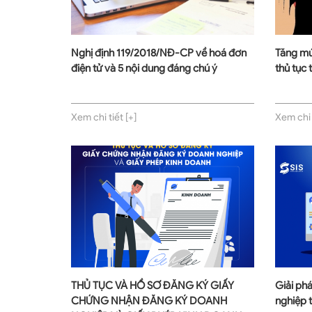
Nghị định 119/2018/NĐ-CP về hoá đơn
Tăng mức
điện tử và 5 nội dung đáng chú ý
thủ tục 
Xem chi tiết [+]
Xem chi t
THỦ TỤC VÀ HỒ SƠ ĐĂNG KÝ GIẤY
Giải ph
CHỨNG NHẬN ĐĂNG KÝ DOANH
nghiệp 