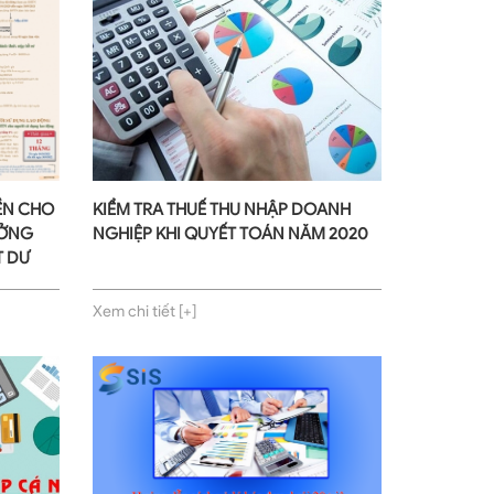
ỀN CHO
KIỂM TRA THUẾ THU NHẬP DOANH
ƯỞNG
NGHIỆP KHI QUYẾT TOÁN NĂM 2020
T DƯ
Xem chi tiết [+]