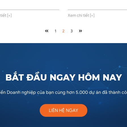
iết [+]
Xem chi tiết [+]
1
2
3
BẮT ĐẦU NGAY HÔM NAY
iển Doanh nghiệp của bạn cùng hơn 5.000 dự án đã thành côn
LIÊN HỆ NGAY