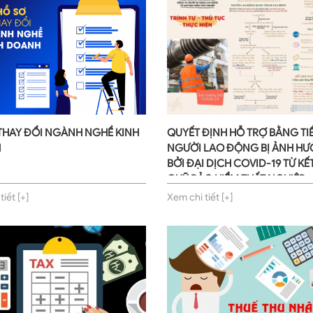
THAY ĐỔI NGÀNH NGHỀ KINH
QUYẾT ĐỊNH HỖ TRỢ BẰNG TI
H
NGƯỜI LAO ĐỘNG BỊ ẢNH H
BỞI ĐẠI DỊCH COVID-19 TỪ KẾ
QUỸ BẢO HIỂM THẤT NGHIỆP
iết [+]
Xem chi tiết [+]