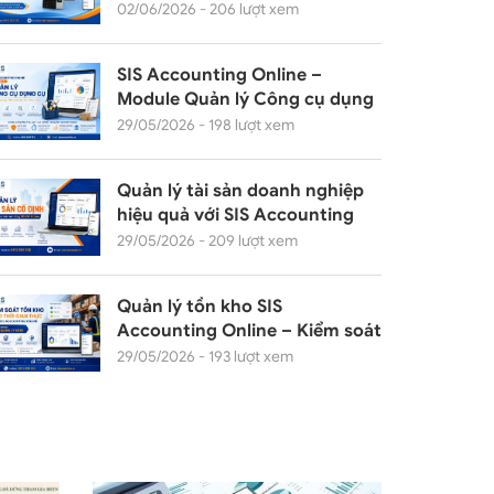
Online – Module Chấm công
02/06/2026 - 206 lượt xem
SIS Accounting Online –
Module Quản lý Công cụ dụng
cụ cho doanh nghiệp hiện đại
29/05/2026 - 198 lượt xem
Quản lý tài sản doanh nghiệp
hiệu quả với SIS Accounting
Online – Module Tài sản cố
29/05/2026 - 209 lượt xem
định
Quản lý tồn kho SIS
Accounting Online – Kiểm soát
tồn kho realtime
29/05/2026 - 193 lượt xem