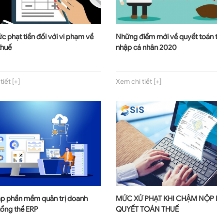
 phạt tiền đối với vi phạm về
Những điểm mới về quyết toán 
thuế
nhập cá nhân 2020
iết [+]
Xem chi tiết [+]
áp phần mềm quản trị doanh
MỨC XỬ PHẠT KHI CHẬM NỘP
tổng thể ERP
QUYẾT TOÁN THUẾ