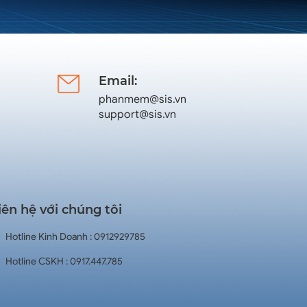
Email:
phanmem@sis.vn
support@sis.vn
iên hệ với chúng tôi
Hotline Kinh Doanh : 0912929785
Hotline CSKH : 0917.447.785