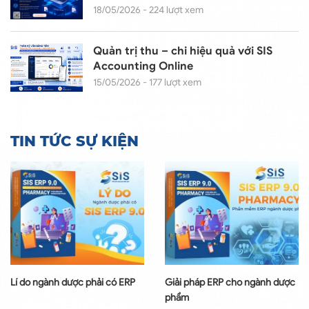
SIS BankHub
18/05/2026 - 224 lượt xem
Quản trị thu – chi hiệu quả với SIS
Accounting Online
15/05/2026 - 177 lượt xem
TIN TỨC SỰ KIỆN
Lí do ngành dược phải có ERP
Giải pháp ERP cho ngành dược
phẩm