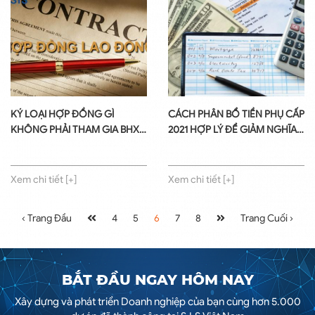
KÝ LOẠI HỢP ĐỒNG GÌ
CÁCH PHÂN BỔ TIỀN PHỤ CẤP
KHÔNG PHẢI THAM GIA BHXH
2021 HỢP LÝ ĐỂ GIẢM NGHĨA
BẮT BUỘC NĂM 2021
VỤ ĐÓNG BHXH
Xem chi tiết [+]
Xem chi tiết [+]
‹ Trang Đầu
4
5
6
7
8
Trang Cuối ›
BẮT ĐẦU NGAY HÔM NAY
Xây dựng và phát triển Doanh nghiệp của bạn cùng hơn 5.000