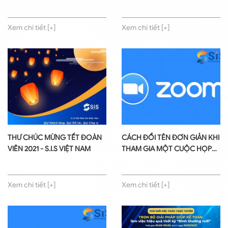
Xem chi tiết [+]
Xem chi tiết [+]
THƯ CHÚC MỪNG TẾT ĐOÀN
CÁCH ĐỔI TÊN ĐƠN GIẢN KHI
VIÊN 2021 - S.I.S VIỆT NAM
THAM GIA MỘT CUỘC HỌP
TRÊN ZOOM
Xem chi tiết [+]
Xem chi tiết [+]