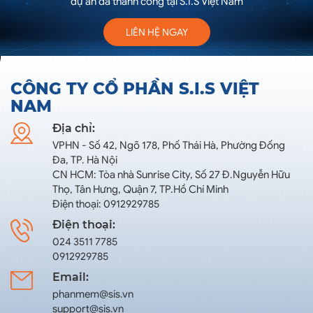
dự án đã thành công tại S.I.S Việt Nam
LIÊN HỆ NGAY
CÔNG TY CỔ PHẦN S.I.S VIỆT
NAM
Địa chỉ:
VPHN - Số 42, Ngõ 178, Phố Thái Hà, Phường Đống
Đa, TP. Hà Nội
CN HCM: Tòa nhà Sunrise City, Số 27 Đ.Nguyễn Hữu
Thọ, Tân Hưng, Quận 7, TP.Hồ Chí Minh
Điện thoại: 0912929785
Điện thoại:
024 3511 7785
0912929785
Email:
phanmem@sis.vn
support@sis.vn