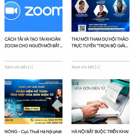
CÁCH TẢI VÀ TẠO TÀI KHOẢN
THƯ MỜI THAM DỰ HỘI THẢO
ZOOM CHO NGƯỜI MỚI BẮT
TRỰC TUYẾN “TRỌN BỘ GIẢI
ĐẦU
PHÁP GIÚP KẾ TOÁN LÀM
VIỆC HIỆU QUẢ THỜI KỲ BÌNH
THƯỜNG MỚI”
Xem chi tiết [+]
Xem chi tiết [+]
NÓNG - Cục Thuế Hà Nội phát
HÀ NỘI BẮT BUỘC TRIỂN KHAI