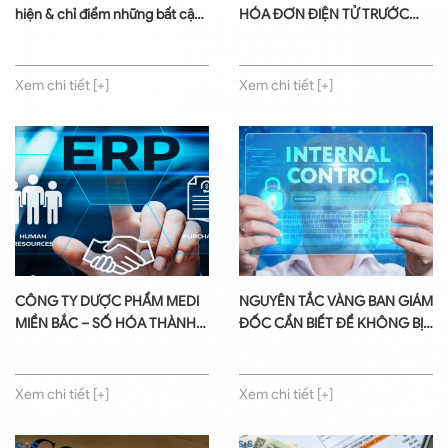
hiện & chỉ điểm những bất cập
HÓA ĐƠN ĐIỆN TỬ TRƯỚC
khi doanh nghiệp triển khai
NGÀY 31/12/2021
phần mềm với nhà cung cấp
thiếu uy tín
Xem chi tiết [+]
Xem chi tiết [+]
CÔNG TY DƯỢC PHẨM MEDI
NGUYÊN TẮC VÀNG BAN GIÁM
MIỀN BẮC – SỐ HÓA THÀNH
ĐỐC CẦN BIẾT ĐỂ KHÔNG BỊ
CÔNG QUẢN TRỊ TOÀN BỘ
‘DẮT MŨI’ TRONG QUẢN TRỊ
DOANH NGHIỆP VỚI GIẢI
DOANH NGHIỆP THỜI ĐẠI SỐ
PHÁP SIS ERP 9.0 PHARMACY
Xem chi tiết [+]
Xem chi tiết [+]