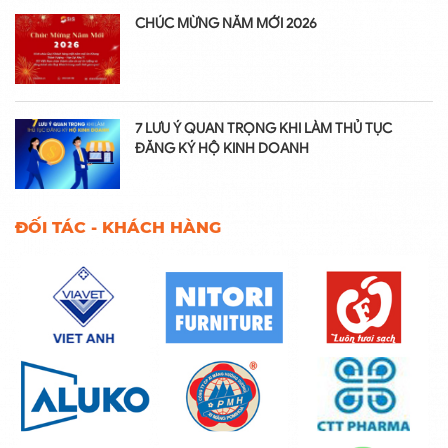
CHÚC MỪNG NĂM MỚI 2026
7 LƯU Ý QUAN TRỌNG KHI LÀM THỦ TỤC
ĐĂNG KÝ HỘ KINH DOANH
ĐỐI TÁC - KHÁCH HÀNG