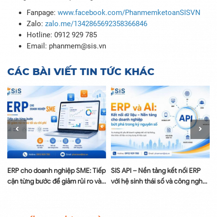
Fanpage:
www.facebook.com/PhanmemketoanSISVN
Zalo:
zalo.me/1342865692358366846
Hotline: 0912 929 785
Email: phanmem@sis.vn
CÁC BÀI VIẾT TIN TỨC KHÁC
à
ERP cho doanh nghiệp SME: Tiếp
SIS API – Nền tảng kết nối ERP
cận từng bước để giảm rủi ro và
với hệ sinh thái số và công nghệ
tối ưu chi phí
AI