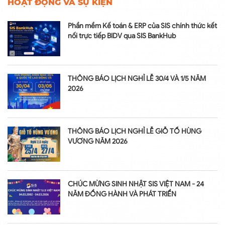
HOẠT ĐỘNG VÀ SỰ KIỆN
Phần mềm Kế toán & ERP của SIS chính thức kết
nối trực tiếp BIDV qua SIS BankHub
THÔNG BÁO LỊCH NGHỈ LỄ 30/4 VÀ 1/5 NĂM
2026
THÔNG BÁO LỊCH NGHỈ LỄ GIỖ TỔ HÙNG
VƯƠNG NĂM 2026
CHÚC MỪNG SINH NHẬT SIS VIỆT NAM - 24
NĂM ĐỒNG HÀNH VÀ PHÁT TRIỂN