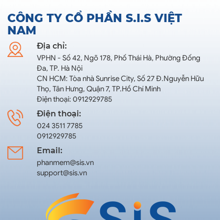
CÔNG TY CỔ PHẦN S.I.S VIỆT
NAM
Địa chỉ:
VPHN - Số 42, Ngõ 178, Phố Thái Hà, Phường Đống
Đa, TP. Hà Nội
CN HCM: Tòa nhà Sunrise City, Số 27 Đ.Nguyễn Hữu
Thọ, Tân Hưng, Quận 7, TP.Hồ Chí Minh
Điện thoại: 0912929785
Điện thoại:
024 3511 7785
0912929785
Email:
phanmem@sis.vn
support@sis.vn