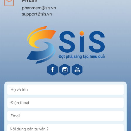
Email:
phanmem@sis.vn
support@sis.vn