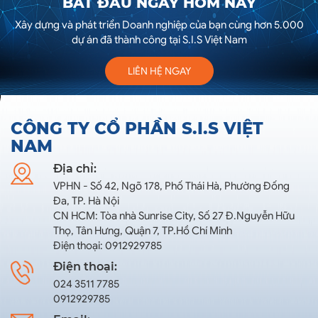
BẮT ĐẦU NGAY HÔM NAY
Xây dựng và phát triển Doanh nghiệp của bạn cùng hơn 5.000
dự án đã thành công tại S.I.S Việt Nam
LIÊN HỆ NGAY
CÔNG TY CỔ PHẦN S.I.S VIỆT
NAM
Địa chỉ:
VPHN - Số 42, Ngõ 178, Phố Thái Hà, Phường Đống
Đa, TP. Hà Nội
CN HCM: Tòa nhà Sunrise City, Số 27 Đ.Nguyễn Hữu
Thọ, Tân Hưng, Quận 7, TP.Hồ Chí Minh
Điện thoại: 0912929785
Điện thoại:
024 3511 7785
0912929785