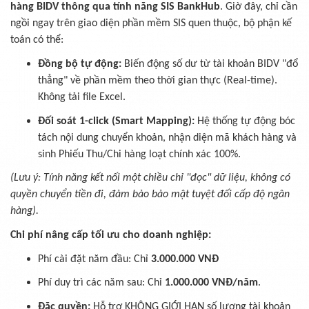
hàng BIDV thông qua tính năng SIS BankHub
. Giờ đây, chỉ cần
ngồi ngay trên giao diện phần mềm SIS quen thuộc, bộ phận kế
toán có thể:
Đồng bộ tự động:
Biến động số dư từ tài khoản BIDV "đổ
thẳng" về phần mềm theo thời gian thực (Real-time).
Không tải file Excel.
Đối soát 1-click (Smart Mapping):
Hệ thống tự động bóc
tách nội dung chuyển khoản, nhận diện mã khách hàng và
sinh Phiếu Thu/Chi hàng loạt chính xác 100%.
(Lưu ý: Tính năng kết nối một chiều chỉ "đọc" dữ liệu, không có
quyền chuyển tiền đi, đảm bảo bảo mật tuyệt đối cấp độ ngân
hàng).
Chi phí nâng cấp tối ưu cho doanh nghiệp:
Phí cài đặt năm đầu: Chỉ
3.000.000 VNĐ
Phí duy trì các năm sau: Chỉ
1.000.000 VNĐ/năm
.
Đặc quyền:
Hỗ trợ KHÔNG GIỚI HẠN số lượng tài khoản