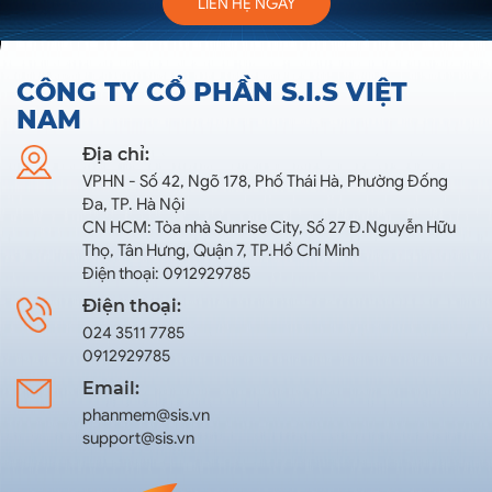
LIÊN HỆ NGAY
CÔNG TY CỔ PHẦN S.I.S VIỆT
NAM
Địa chỉ:
VPHN - Số 42, Ngõ 178, Phố Thái Hà, Phường Đống
Đa, TP. Hà Nội
CN HCM: Tòa nhà Sunrise City, Số 27 Đ.Nguyễn Hữu
Thọ, Tân Hưng, Quận 7, TP.Hồ Chí Minh
Điện thoại: 0912929785
Điện thoại:
024 3511 7785
0912929785
Email:
phanmem@sis.vn
support@sis.vn