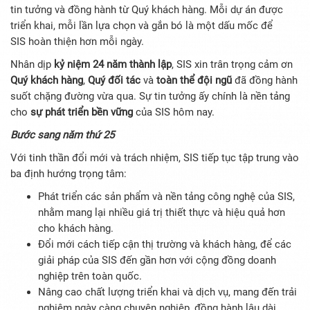
tin tưởng và đồng hành từ Quý khách hàng. Mỗi dự án được
triển khai, mỗi lần lựa chọn và gắn bó là một dấu mốc để
SIS hoàn thiện hơn mỗi ngày.
Nhân dịp
kỷ niệm 24 năm thành lập
, SIS xin trân trọng cảm ơn
Quý khách hàng
,
Quý đối tác
và
toàn thể đội ngũ
đã đồng hành
suốt chặng đường vừa qua. Sự tin tưởng ấy chính là nền tảng
cho
sự phát triển bền vững
của SIS hôm nay.
Bước sang năm thứ 25
Với tinh thần đổi mới và trách nhiệm, SIS tiếp tục tập trung vào
ba định hướng trọng tâm:
Phát triển các sản phẩm và nền tảng công nghệ của SIS,
nhằm mang lại nhiều giá trị thiết thực và hiệu quả hơn
cho khách hàng.
Đổi mới cách tiếp cận thị trường và khách hàng, để các
giải pháp của SIS đến gần hơn với cộng đồng doanh
nghiệp trên toàn quốc.
Nâng cao chất lượng triển khai và dịch vụ, mang đến trải
nghiệm ngày càng chuyên nghiệp, đồng hành lâu dài