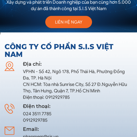
Xây dựng và phát triển Doanh nghiệp của bạn cùng hơn 5.000
dự án đã thành công tại S.I.S Việt Nam
LIÊN HỆ NGAY
CÔNG TY CỔ PHẦN S.I.S VIỆT
NAM
Địa chỉ:
VPHN - Số 42, Ngõ 178, Phố Thái Hà, Phường Đống
Đa, TP. Hà Nội
CN HCM: Tòa nhà Sunrise City, Số 27 Đ.Nguyễn Hữu
Thọ, Tân Hưng, Quận 7, TP.Hồ Chí Minh
Điện thoại: 0912929785
Điện thoại:
024 3511 7785
0912929785
Email:
phanmem@sis.vn