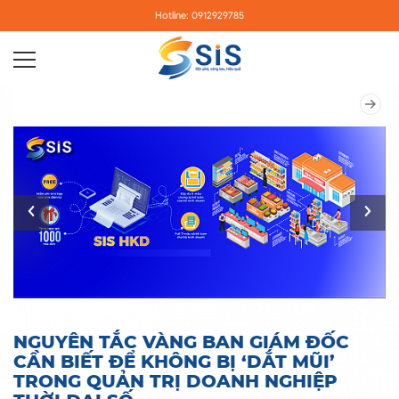
Hotline: 0912929785
NGUYÊN TẮC VÀNG BAN GIÁM ĐỐC
CẦN BIẾT ĐỂ KHÔNG BỊ ‘DẮT MŨI’
TRONG QUẢN TRỊ DOANH NGHIỆP