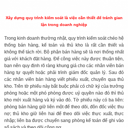
Xây dựng quy trình kiểm soát là việc cần thiết để tránh gian
lận trong doanh nghiệp
Trong kinh doanh thường nhật, quy trình kiểm soát chéo hệ
thống bán hàng, kế toán và thủ kho là rất cần thiết và
không thể tách rời. Bộ phận bán hàng sẽ là nơi thống nhất
giá với khách đặt hàng. Để công việc này được thuận tiện,
bạn nên quy định rõ ràng khung giá cho các nhân viên bán
hàng tự quyết hoặc phải trình giám đốc quản lý. Sau đó
các nhân viên bán hàng viết phiếu xuất, chuyển qua thủ
kho. Trên tờ phiếu này bắt buộc phải có chữ ký của trưởng
phòng hoặc một phó phòng được uỷ quyền nào đó thì thủ
kho mới xuất hàng và ký vào đó. Tờ phiếu này có ba liên:
phòng bán hàng giữ liên một để theo dõi, đôn đốc việc thu
nợ; thủ kho giữ liên hai để theo dõi việc thực xuất, thực
nhập; liên ba được chuyển sang phòng kế toán để ghi vào
sổ sách và theo dõi công nợ.