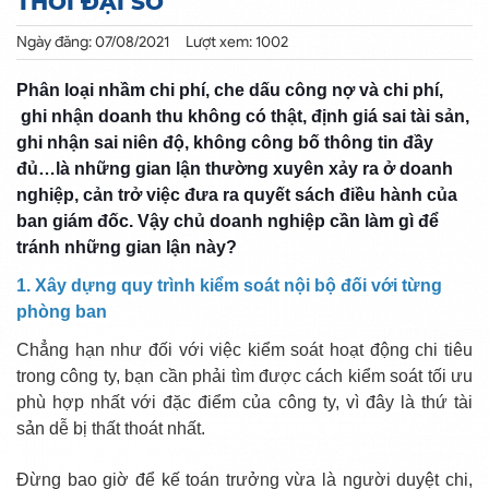
THỜI ĐẠI SỐ
Ngày đăng: 07/08/2021
Lượt xem: 1002
Phân loại nhầm chi phí, che dấu công nợ và chi phí,
ghi nhận doanh thu không có thật, định giá sai tài sản,
ghi nhận sai niên độ, không công bố thông tin đầy
đủ…là những gian lận thường xuyên xảy ra ở doanh
nghiệp, cản trở
việc đưa ra quyết sách điều hành của
ban giám đốc. Vậy chủ doanh nghiệp cần làm gì để
tránh những gian lận này?
1. Xây dựng quy trình kiểm soát nội bộ đối với từng
phòng ban
Chẳng hạn như đối với việc kiểm soát hoạt động chi tiêu
trong công ty, bạn cần phải tìm được cách kiểm soát tối ưu
phù hợp nhất với đặc điểm của công ty, vì đây là thứ tài
sản dễ bị thất thoát nhất.
Đừng bao giờ để kế toán trưởng vừa là người duyệt chi,