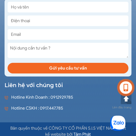
Liên hệ với chúng tôi
Hotline Kinh Doanh : 0912929785
Lên đầu trang
Hotline CSKH : 0917.447.785
Bản quyền thuộc về CÔNG TY CỔ PHẦN S.I.S VIỆT NAM Thiết
kế website bởi
Tâm Phát