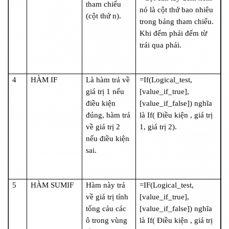
tham chiếu
nó là cột thứ bao nhiêu
(cột thứ n).
trong bảng tham chiếu.
Khi đếm phải đếm từ
trái qua phải.
4
HÀM IF
Là hàm trả về
=If(Logical_test,
giá trị 1 nếu
[value_if_true],
điều kiện
[value_if_false]) nghĩa
đúng, hàm trả
là If( Điều kiện , giá trị
về giá trị 2
1, giá trị 2).
nếu điều kiện
sai.
5
HÀM SUMIF
Hàm này trả
=IF(Logical_test,
về giá trị tính
[value_if_true],
tổng cảu các
[value_if_false]) nghĩa
ô trong vùng
là If( Điều kiện , giá trị