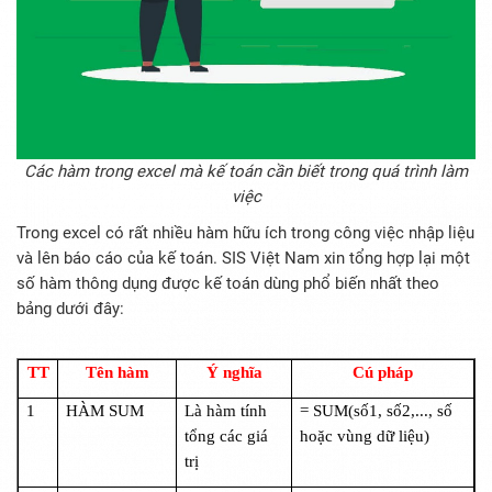
Các hàm trong excel mà kế toán cần biết trong quá trình làm
việc
Trong excel có rất nhiều hàm hữu ích trong công việc nhập liệu
và lên báo cáo của kế toán. SIS Việt Nam xin tổng hợp lại một
số hàm thông dụng được kế toán dùng phổ biến nhất theo
bảng dưới đây:
TT
Tên hàm
Ý nghĩa
Cú pháp
1
HÀM SUM
Là hàm tính
= SUM(số1, số2,..., số
tổng các giá
hoặc vùng dữ liệu)
trị