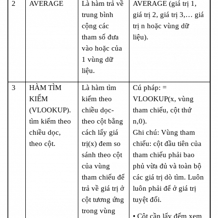
2
AVERAGE
Là hàm trả về
AVERAGE (giá trị 1,
trung bình
giá trị 2, giá trị 3,… giá
cộng các
trị n hoặc vùng dữ
tham số đưa
liệu).
vào hoặc của
1 vùng dữ
liệu.
3
HÀM TÌM
Là hàm tìm
Cú pháp: =
KIẾM
kiếm theo
VLOOKUP(x, vùng
(VLOOKUP).
chiều dọc-
tham chiếu, cột thứ
tìm kiếm theo
theo cột bằng
n,0).
chiều dọc,
cách lấy giá
Ghi chú: Vùng tham
theo cột.
trị(x) đem so
chiếu: cột đầu tiên của
sánh theo cột
tham chiếu phải bao
của vùng
phủ vừa đủ và toàn bộ
tham chiếu để
các giá trị dò tìm. Luôn
trả về giá trị ở
luôn phải để ở giá trị
cột tương ứng
tuyệt đối.
trong vùng
• Cột cần lấy đếm xem