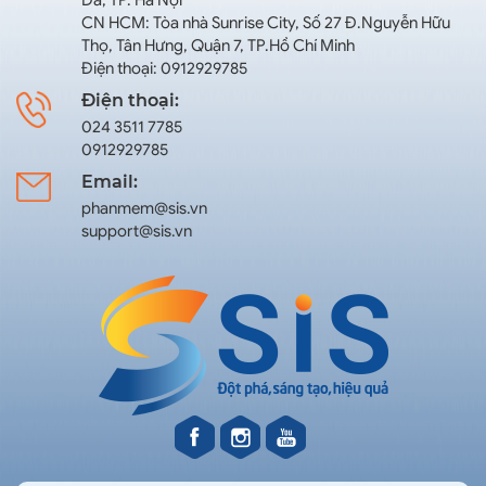
Đa, TP. Hà Nội
CN HCM: Tòa nhà Sunrise City, Số 27 Đ.Nguyễn Hữu
Thọ, Tân Hưng, Quận 7, TP.Hồ Chí Minh
Điện thoại: 0912929785
Điện thoại:
024 3511 7785
0912929785
Email:
phanmem@sis.vn
support@sis.vn