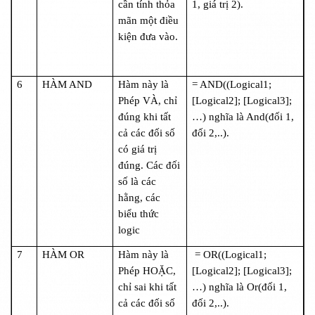
cần tính thỏa
1, giá trị 2).
mãn một điều
kiện đưa vào.
6
HÀM AND
Hàm này là
= AND((Logical1;
Phép VÀ, chỉ
[Logical2]; [Logical3];
đúng khi tất
…) nghĩa là And(đối 1,
cả các đối số
đối 2,..).
có giá trị
đúng. Các đối
số là các
hằng, các
biểu thức
logic
7
HÀM OR
Hàm này là
= OR((Logical1;
Phép HOẶC,
[Logical2]; [Logical3];
chỉ sai khi tất
…) nghĩa là Or(đối 1,
cả các đối số
đối 2,..).