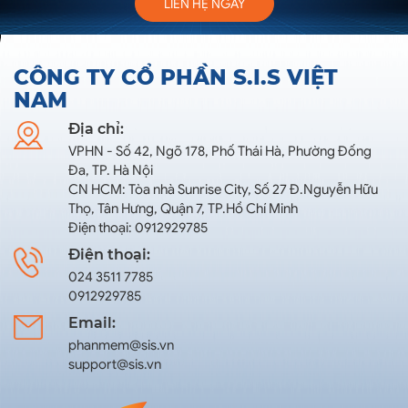
LIÊN HỆ NGAY
CÔNG TY CỔ PHẦN S.I.S VIỆT
NAM
Địa chỉ:
VPHN - Số 42, Ngõ 178, Phố Thái Hà, Phường Đống
Đa, TP. Hà Nội
CN HCM: Tòa nhà Sunrise City, Số 27 Đ.Nguyễn Hữu
Thọ, Tân Hưng, Quận 7, TP.Hồ Chí Minh
Điện thoại: 0912929785
Điện thoại:
024 3511 7785
0912929785
Email:
phanmem@sis.vn
support@sis.vn