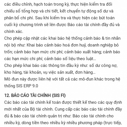
các điều chỉnh, hạch toán trong kỳ, thực hiện kiểm tra đối
chiếu sổ tổng hợp và chi tiết, kết chuyển tự động số dư và
phân bổ chi phí. Sau khi kiểm tra và thực hiện các bút toán
cuối kỳ chương trình sẽ lên được Báo cáo tài chính đầy đủ và
chính xác.
Cho phép cập nhật các khai báo hệ thống cảnh báo & tin nhắn
nội bộ như: Khai báo cảnh báo hoá đơn huỷ, doanh nghiệp bỏ
trốn; cảnh báo hạn mức chi phí; cảnh báo xuất hàng; cảnh báo
các hạn mức chi phí; cảnh báo số liệu theo luật…
Cho phép khai báo các thông tin đầu kỳ như: số dư công nợ,
kho hàng, tài khoản, vụ việc sản xuất, đơn hàng…
Mô đun này được liên hệ với tất cả các mô-đun khác trong hệ
thống SIS ERP 9.0
12. BÁO CÁO TÀI CHÍNH (SIS FI)
Các báo cáo tài chính kế toán được thiết kế theo các quy định
mới nhất của Bộ tài chính. Cung cấp các báo cáo tài chính đầy
đủ & báo cáo tài chính quản trị như: Báo cáo tài chính cho
nhiều kỳ, dòng tiền theo nhiều kỳ nhiều phương pháp (trực tiếp,