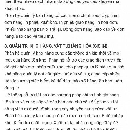
hiện theo nhiều cách nhằm đáp ứng các yêu cầu khuyến mãi
khác nhau.
Phân hệ quản lý bán hàng có các menu chính sau: Cập nhật
đơn hàng, In phiếu xuất kho, In phiếu giao hàng, In hóa đơn,
Phiếu nhập hàng bán bị trả lại, Đóng đơn hàng, Báo cáo về đơn
hàng, Báo cáo về tiêu thụ.
3. QUẢN TRỊ KHO HÀNG, VẬT TƯ,HÀNG HÓA (SIS IN)
Phân hệ quản lý kho hàng cung cấp thông tin kịp thời về mọi
mặt của hàng tồn kho. Phân hệ hỗ trợ các giao dịch trực tiếp
để ghi chép mọi nhập xuất kho; cho phép quản lý hiệu quả nhờ
khả năng quản lý nơi cất giữ/vị trí của vật tư; cung cấp nhiều
tiện ích trong việc kiểm kê để đảm bảo số hàng tồn kho luôn
đúng. ư
Hệ thống hỗ trợ tất cả các phương pháp chính tính giá hàng
tồn kho và cung cấp và các báo cáo chủ yếu để phục vụ tốt
công việc ra quyết định trong dây chuyền cung cứng vật tư.
Phân hệ quản lý kho hàng có các menu chính sau: Phiếu nhập
kho, Kiểm tra chất lượng, Xuất trả lại nhà cung cấp, Giấy đề
nghị xuất vật tư, Phiếu xuất kho, Phiếu nhập phế liệu, Phiếu