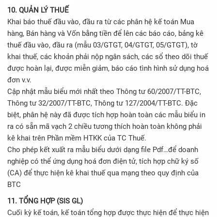
10. QUẢN LÝ THUẾ
Khai báo thuế đầu vào, đầu ra từ các phân hệ kế toán Mua
hàng, Bán hàng và Vốn bằng tiền để lên các báo cáo, bảng kê
thuế đầu vào, đầu ra (mẫu 03/GTGT, 04/GTGT, 05/GTGT), tờ
khai thuế, các khoản phải nộp ngân sách, các sổ theo dõi thuế
được hoàn lại, được miễn giảm, báo cáo tình hình sử dụng hoá
đơn v.v.
Cập nhật mẫu biểu mới nhất theo Thông tư 60/2007/TT-BTC,
Thông tư 32/2007/TT-BTC, Thông tư 127/2004/TT-BTC. Đặc
biệt, phân hệ này đã được tích hợp hoàn toàn các mẫu biểu in
ra có sẵn mã vạch 2 chiều tương thích hoàn toàn không phải
kê khai trên Phần mềm HTKK của TC Thuế.
Cho phép kết xuất ra mẫu biểu dưới dạng file Pdf…để doanh
nghiệp có thể ứng dụng hoá đơn điện tử, tích hợp chữ ký số
(CA) để thực hiện kê khai thuế qua mạng theo quy định của
BTC
11. TỔNG HỢP (SIS GL)
Cuối kỳ kế toán, kế toán tổng hợp được thực hiện để thực hiện