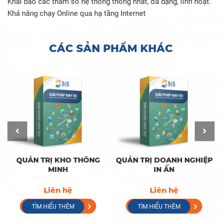
Khai báo các tham số hệ thống thống nhất, đa dạng, linh hoạt.
Khả năng chạy Online qua hạ tầng Internet
CÁC SẢN PHẨM KHÁC
QUẢN TRỊ KHO THÔNG
QUẢN TRỊ DOANH NGHIỆP
MINH
IN ẤN
Liên hệ
Liên hệ
TÌM HIỂU THÊM
TÌM HIỂU THÊM