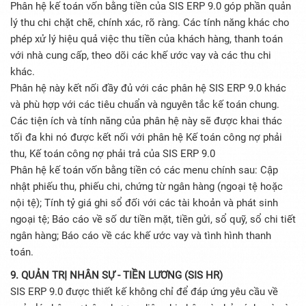
Phân hệ kế toán vốn bằng tiền của SIS ERP 9.0 góp phần quản
lý thu chi chặt chẽ, chính xác, rõ ràng. Các tính năng khác cho
phép xử lý hiệu quả việc thu tiền của khách hàng, thanh toán
với nhà cung cấp, theo dõi các khế ước vay và các thu chi
khác.
Phân hệ này kết nối đầy đủ với các phân hệ SIS ERP 9.0 khác
và phù hợp với các tiêu chuẩn và nguyên tắc kế toán chung.
Các tiện ích và tính năng của phân hệ này sẽ được khai thác
tối đa khi nó được kết nối với phân hệ Kế toán công nợ phải
thu, Kế toán công nợ phải trả của SIS ERP 9.0
Phân hệ kế toán vốn bằng tiền có các menu chính sau: Cập
nhật phiếu thu, phiếu chi, chứng từ ngân hàng (ngoại tệ hoặc
nội tệ); Tính tỷ giá ghi sổ đối với các tài khoản và phát sinh
ngoại tệ; Báo cáo về số dư tiền mặt, tiền gửi, sổ quỹ, sổ chi tiết
ngân hàng; Báo cáo về các khế ước vay và tình hình thanh
toán.
9. QUẢN TRỊ NHÂN SỰ - TIỀN LƯƠNG (SIS HR)
SIS ERP 9.0 được thiết kế không chỉ để đáp ứng yêu cầu về