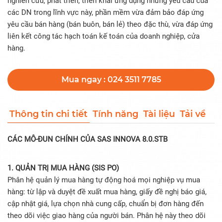
nghiên cứu, phát triển, triển khai ứng dụng những yêu cầu của
các DN trong lĩnh vực này, phần mềm vừa đảm bảo đáp ứng
yêu cầu bán hàng (bán buôn, bán lẻ) theo đặc thù, vừa đáp ứng
liên kết công tác hạch toán kế toán của doanh nghiệp, cửa
hàng.
Mua ngay : 024 3511 7785
Thông tin chi tiết
Tính năng
Tài liệu
Tải về
CÁC MÔ-ĐUN CHÍNH CỦA SAS INNOVA 8.0.STB
1. QUẢN TRỊ MUA HÀNG (SIS PO)
Phân hệ quản lý mua hàng tự động hoá mọi nghiệp vụ mua
hàng: từ lập và duyệt đề xuất mua hàng, giấy đề nghị báo giá,
cập nhật giá, lựa chọn nhà cung cấp, chuẩn bị đơn hàng đến
theo dõi việc giao hàng của người bán. Phân hệ này theo dõi