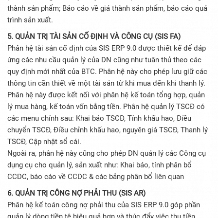
thành sản phẩm; Báo cáo về giá thành sản phẩm, báo cáo quá
trình sản xuất.
5. QUẢN TRỊ TÀI SẢN CỐ ĐỊNH VÀ CÔNG CỤ (SIS FA)
Phân hệ tài sản cố định của SIS ERP 9.0 được thiết kế để đáp
ứng các nhu cầu quản lý của DN cũng như tuân thủ theo các
quy định mới nhất của BTC. Phân hệ này cho phép lưu giữ các
thông tin cần thiết về một tài sản từ khi mua đến khi thanh lý.
Phân hệ này được kết nối với phân hệ kế toán tổng hợp, quản
lý mua hàng, kế toán vốn bằng tiền. Phân hệ quản lý TSCĐ có
các menu chính sau: Khai báo TSCĐ, Tính khấu hao, Điều
chuyển TSCĐ, Điều chỉnh khấu hao, nguyên giá TSCĐ, Thanh lý
TSCĐ, Cập nhật sổ cái.
Ngoài ra, phân hệ này cũng cho phép DN quản lý các Công cụ
dụng cụ cho quản lý, sản xuất như: Khai báo, tính phân bổ
CCDC, báo cáo về CCDC & các bảng phân bổ liên quan
6. QUẢN TRỊ CÔNG NỢ PHẢI THU (SIS AR)
Phân hệ kế toán công nợ phải thu của SIS ERP 9.0 góp phần
quản lý dòng tiền tệ hiệu quả hơn và thúc đẩy việc thu tiền