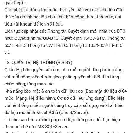
gián tiếp);…
Cho phép tự động tạo mẫu theo yêu cầu với các chỉ tiêu đặc
thù của doanh nghiệp như khai báo công thức tính toán, chỉ
tiêu, tài khoản để lên số liệu…
Liên tục cập nhật các Thông tư, Quyết định mới nhất của BTC
như: Quyết định 48/QĐ-BTC, Quyết định 15/QĐ-BTC, Thông tư
60/TT-BTC, Thông tư 32/TT-BTC, Thông tư 105/2003/TT-BTC
v.v.
13. QUẢN TRỊ HỆ THỐNG (SIS SY)
Quản lý, phân quyền sử dụng cho mỗi người dùng tương ứng
với mỗi công việc được giao, phân quyền chi tiết đến từng
chức năng, từng thao tác.
Khả năng bảo mật & an toàn dữ liệu cao (Bảo mật dữ liệu ở 04
mức: Mạng, Hệ điều hành, Cơ sở dữ liệu, Ứng dụng). Đặc biệt
với hệ thống nhiều người cùng truy cập, sử dụng và khai thác
dữ liệu mô hình Khách/Chủ (Client/Server).
Cơ chế sao lưu và khôi phục dữ liệu đơn giản, dễ thực hiện
theo cơ chế của MS SQL*Server.