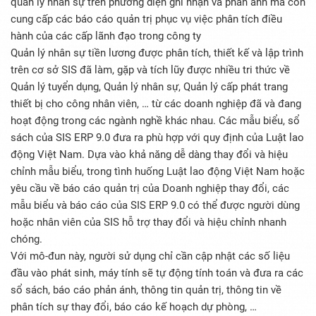
quản lý nhân sự trên phương diện ghi nhận và phản ánh mà còn
cung cấp các báo cáo quản trị phục vụ việc phân tích điều
hành của các cấp lãnh đạo trong công ty
Quản lý nhân sự tiền lương được phân tích, thiết kế và lập trình
trên cơ sở SIS đã làm, gặp và tích lũy được nhiều tri thức về
Quản lý tuyển dụng, Quản lý nhân sự, Quản lý cấp phát trang
thiết bị cho công nhân viên, … từ các doanh nghiệp đã và đang
hoạt động trong các ngành nghề khác nhau. Các mẫu biểu, sổ
sách của SIS ERP 9.0 đưa ra phù hợp với quy định của Luật lao
động Việt Nam. Dựa vào khả năng dễ dàng thay đổi và hiệu
chỉnh mẫu biểu, trong tình huống Luật lao động Việt Nam hoặc
yêu cầu về báo cáo quản trị của Doanh nghiệp thay đổi, các
mẫu biểu và báo cáo của SIS ERP 9.0 có thể được người dùng
hoặc nhân viên của SIS hỗ trợ thay đổi và hiệu chỉnh nhanh
chóng.
Với mô-đun này, người sử dụng chỉ cần cập nhật các số liệu
đầu vào phát sinh, máy tính sẽ tự động tính toán và đưa ra các
sổ sách, báo cáo phản ánh, thông tin quản trị, thông tin về
phân tích sự thay đổi, báo cáo kế hoạch dự phòng, …