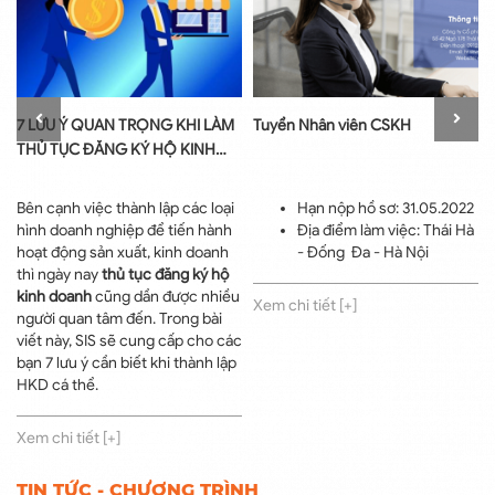
7 LƯU Ý QUAN TRỌNG KHI LÀM
Tuyển Nhân viên CSKH
THỦ TỤC ĐĂNG KÝ HỘ KINH
DOANH
Bên cạnh việc thành lập các loại
Hạn nộp hồ sơ: 31.05.2022
hình doanh nghiệp để tiến hành
Địa điểm làm việc: Thái Hà
hoạt động sản xuất, kinh doanh
- Đống Đa - Hà Nội
thì ngày nay
thủ tục đăng ký hộ
kinh doanh
cũng dần được nhiều
Xem chi tiết [+]
người quan tâm đến. Trong bài
viết này, SIS sẽ cung cấp cho các
bạn 7 lưu ý cần biết khi thành lập
HKD cá thể.
Xem chi tiết [+]
TIN TỨC - CHƯƠNG TRÌNH