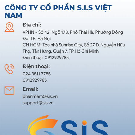
CÔNG TY CỔ PHẦN S.I.S VIỆT
NAM
Địa chỉ:
VPHN - Số 42, Ngõ 178, Phố Thái Hà, Phường Đống
Đa, TP. Hà Nội
CN HCM: Tòa nhà Sunrise City, Số 27 Đ.Nguyễn Hữu
Thọ, Tân Hưng, Quận 7, TP.Hồ Chí Minh
Điện thoại: 0912929785
Điện thoại:
024 3511 7785
0912929785
Email:
phanmem@sis.vn
support@sis.vn