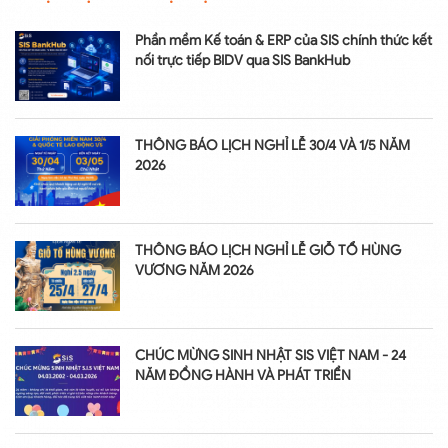
Phần mềm Kế toán & ERP của SIS chính thức kết
nối trực tiếp BIDV qua SIS BankHub
THÔNG BÁO LỊCH NGHỈ LỄ 30/4 VÀ 1/5 NĂM
2026
THÔNG BÁO LỊCH NGHỈ LỄ GIỖ TỔ HÙNG
VƯƠNG NĂM 2026
CHÚC MỪNG SINH NHẬT SIS VIỆT NAM - 24
NĂM ĐỒNG HÀNH VÀ PHÁT TRIỂN