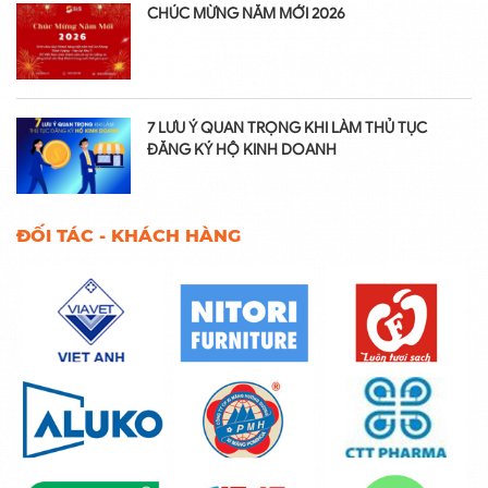
CHÚC MỪNG NĂM MỚI 2026
7 LƯU Ý QUAN TRỌNG KHI LÀM THỦ TỤC
ĐĂNG KÝ HỘ KINH DOANH
ĐỐI TÁC - KHÁCH HÀNG