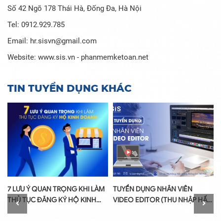
Số 42 Ngõ 178 Thái Hà, Đống Đa, Hà Nội
Tel: 0912.929.785
Email:
hr.sisvn@gmail.com
Website:
www.sis.vn
-
phanmemketoan.net
TIN TUYỂN DỤNG KHÁC
7 LƯU Ý QUAN TRỌNG KHI LÀM
TUYỂN DỤNG NHÂN VIÊN
THỦ TỤC ĐĂNG KÝ HỘ KINH
VIDEO EDITOR (THU NHẬP HẤP
DOANH
DẪN)