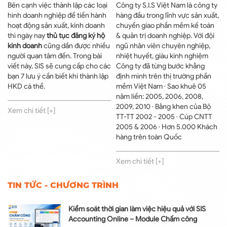
Bên cạnh việc thành lập các loại
Công ty S.I.S Việt Nam là công ty
hình doanh nghiệp để tiến hành
hàng đầu trong lĩnh vực sản xuất,
hoạt động sản xuất, kinh doanh
chuyển giao phần mềm kế toán
thì ngày nay
thủ tục đăng ký hộ
& quản trị doanh nghiệp. Với đội
kinh doanh
cũng dần được nhiều
ngũ nhân viên chuyên nghiệp,
người quan tâm đến. Trong bài
nhiệt huyết, giàu kinh nghiệm
viết này, SIS sẽ cung cấp cho các
Công ty đã từng bước khẳng
bạn 7 lưu ý cần biết khi thành lập
định mình trên thị trường phần
HKD cá thể.
mềm Việt Nam · Sao khuê 05
năm liền: 2005, 2006, 2008,
2009, 2010 · Bằng khen của Bộ
Xem chi tiết [+]
TT-TT 2002 - 2005 · Cúp CNTT
2005 & 2006 · Hơn 5.000 Khách
hàng trên toàn Quốc
Xem chi tiết [+]
TIN TỨC - CHƯƠNG TRÌNH
Kiểm soát thời gian làm việc hiệu quả với SIS
Accounting Online – Module Chấm công