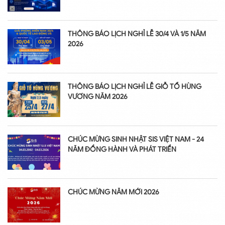
THÔNG BÁO LỊCH NGHỈ LỄ 30/4 VÀ 1/5 NĂM
2026
THÔNG BÁO LỊCH NGHỈ LỄ GIỖ TỔ HÙNG
VƯƠNG NĂM 2026
CHÚC MỪNG SINH NHẬT SIS VIỆT NAM - 24
NĂM ĐỒNG HÀNH VÀ PHÁT TRIỂN
CHÚC MỪNG NĂM MỚI 2026