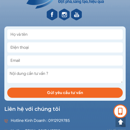
Liên hệ với chúng tôi
Hotline Kinh Doanh : 0912929785