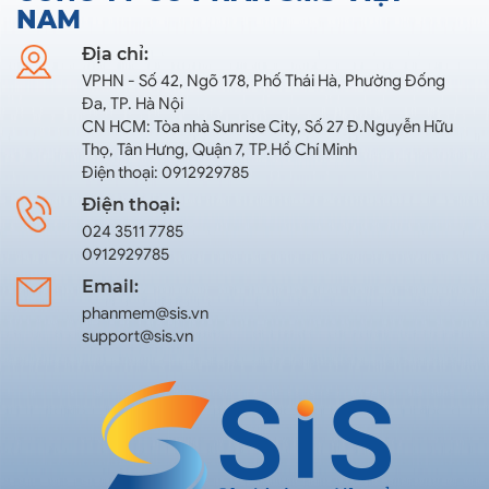
NAM
Địa chỉ:
VPHN - Số 42, Ngõ 178, Phố Thái Hà, Phường Đống
Đa, TP. Hà Nội
CN HCM: Tòa nhà Sunrise City, Số 27 Đ.Nguyễn Hữu
Thọ, Tân Hưng, Quận 7, TP.Hồ Chí Minh
Điện thoại: 0912929785
Điện thoại:
024 3511 7785
0912929785
Email:
phanmem@sis.vn
support@sis.vn