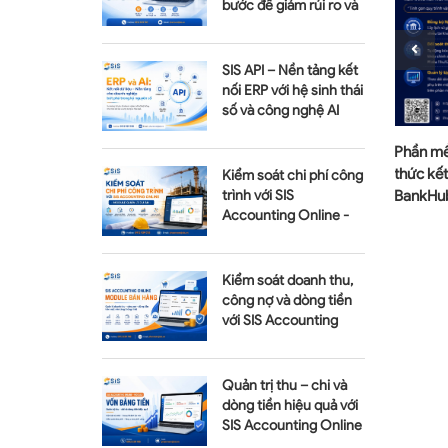
bước để giảm rủi ro và
tối ưu chi phí
SIS API – Nền tảng kết
nối ERP với hệ sinh thái
số và công nghệ AI
GIỖ TỔ
CHÚC MỪNG SINH NHẬT SIS VIỆT NAM
Phần mề
- 24 NĂM ĐỒNG HÀNH VÀ PHÁT TRIỂN
thức kết
Kiểm soát chi phí công
trình với SIS
BankHu
Accounting Online -
Module Quản lý dự án
Kiểm soát doanh thu,
công nợ và dòng tiền
với SIS Accounting
Online - Module Bán
hàng
Quản trị thu – chi và
dòng tiền hiệu quả với
SIS Accounting Online
– Module Vốn bằng