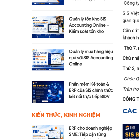
Công ty
Module Tài sản cố định
SIS Việ
Quản lý tồn kho SIS
gian qu
Accounting Online –
Căn cứ 
Kiểm soát tồn kho
realtime
khách h
Thứ 7, 
Quản lý mua hàng hiệu
quả với SIS Accounting
Chủ nhậ
Online
Thứ 3, 
Chúc Qu
Phần mềm Kế toán &
Trân trọ
ERP của SIS chính thức
kết nối trực tiếp BIDV
CÔNG T
qua SIS BankHub
CÁC 
KIẾN THỨC, KINH NGHIỆM
ERP cho doanh nghiệp
SME: Tiếp cận từng