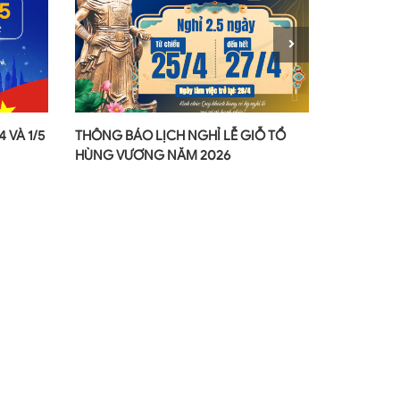
 VÀ 1/5
THÔNG BÁO LỊCH NGHỈ LỄ GIỖ TỔ
CHÚC MỪN
HÙNG VƯƠNG NĂM 2026
- 24 NĂM