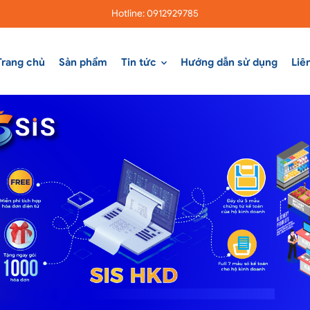
Hotline: 0912929785
Trang chủ
Sản phẩm
Tin tức
Hướng dẫn sử dụng
Liê