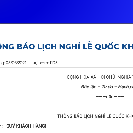
NG BÁO LỊCH NGHỈ LỄ QUỐC KH
ng: 08/03/2021
Lượt xem: 1105
CỘNG HOÀ XÃ HỘI CHỦ NGHĨA 
Độc lập – Tự do – Hạnh p
———o0o———
THÔNG BÁO LỊCH NGHỈ LỄ QUỐC KH
i
: QUÝ KHÁCH HÀNG!