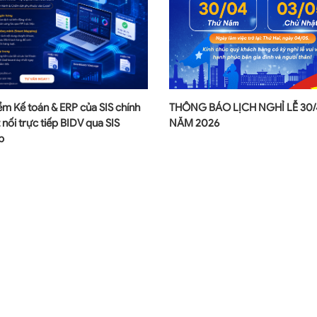
m Kế toán & ERP của SIS chính
THÔNG BÁO LỊCH NGHỈ LỄ 30/4
 nối trực tiếp BIDV qua SIS
NĂM 2026
b