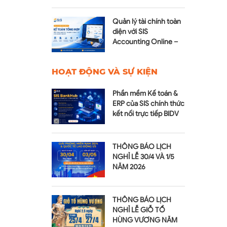
tiền
Quản lý tài chính toàn
diện với SIS
Accounting Online –
Module Kế toán tổng
hợp
HOẠT ĐỘNG VÀ SỰ KIỆN
Phần mềm Kế toán &
ERP của SIS chính thức
kết nối trực tiếp BIDV
qua SIS BankHub
THÔNG BÁO LỊCH
NGHỈ LỄ 30/4 VÀ 1/5
NĂM 2026
THÔNG BÁO LỊCH
NGHỈ LỄ GIỖ TỔ
HÙNG VƯƠNG NĂM