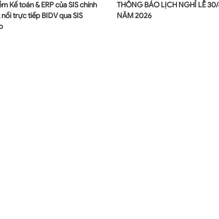
m Kế toán & ERP của SIS chính
THÔNG BÁO LỊCH NGHỈ LỄ 30/4
 nối trực tiếp BIDV qua SIS
NĂM 2026
b