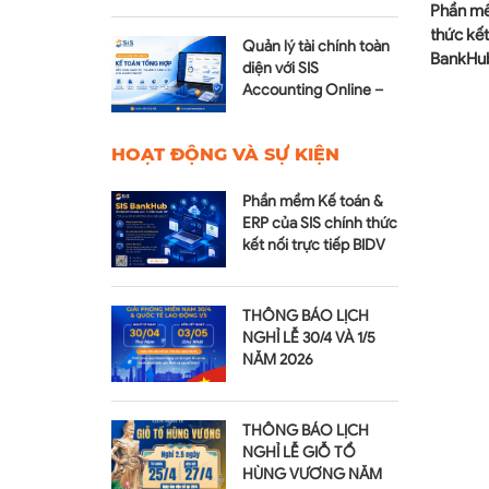
GIỖ TỔ
CHÚC MỪNG SINH NHẬT SIS VIỆT NAM
Phần mề
tiền
- 24 NĂM ĐỒNG HÀNH VÀ PHÁT TRIỂN
thức kết
Quản lý tài chính toàn
BankHu
diện với SIS
Accounting Online –
Module Kế toán tổng
hợp
HOẠT ĐỘNG VÀ SỰ KIỆN
Phần mềm Kế toán &
ERP của SIS chính thức
kết nối trực tiếp BIDV
qua SIS BankHub
THÔNG BÁO LỊCH
NGHỈ LỄ 30/4 VÀ 1/5
NĂM 2026
THÔNG BÁO LỊCH
NGHỈ LỄ GIỖ TỔ
HÙNG VƯƠNG NĂM