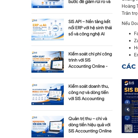
bước để giảm rủi ro và
Hoàng T
tối ưu chi phí
Trân tr
SIS API – Nền tảng kết
Nếu Doa
nối ERP với hệ sinh thái
F
số và công nghệ AI
Z
H
Kiểm soát chi phí công
E
trình với SIS
CÁC 
Accounting Online -
Module Quản lý dự án
Kiểm soát doanh thu,
công nợ và dòng tiền
với SIS Accounting
Online - Module Bán
hàng
Quản trị thu – chi và
dòng tiền hiệu quả với
SIS Accounting Online
– Module Vốn bằng