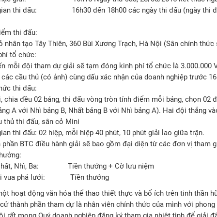
gian thi đấu: 16h30 đến 18h00 các ngày thi đấu (ngày thi đấu
iểm thi đấu:
ỏ nhân tạo Tây Thiên, 360 Bùi Xương Trạch, Hà Nội (Sân chính thức s
phí tổ chức:
ến mỗi đội tham dự giải sẽ tạm đóng kinh phí tổ chức là 3.000.000
 các cầu thủ (có ảnh) cùng dấu xác nhận của doanh nghiệp trước 16
hức thi đấu:
, chia đều 02 bảng, thi đấu vòng tròn tính điểm mỗi bảng, chọn 02 đ
ảng A với Nhì bảng B, Nhất bảng B với Nhì bảng A). Hai đội thắng và
 thủ thi đấu, sân cỏ Mini
ian thi đấu: 02 hiệp, mỗi hiệp 40 phút, 10 phút giải lao giữa trận.
 phần BTC điều hành giải sẽ bao gồm đại diện từ các đơn vị tham g
thưởng:
 Nhất, Nhì, Ba: Tiền thưởng + Cờ lưu niệm
iải vua phá lưới: Tiền thưởng
ột hoạt động văn hóa thể thao thiết thực và bổ ích trên tinh thần hữ
 cử thành phần tham dự là nhân viên chính thức của mình với phong c
ôi rất mong Quý doanh nghiệp đăng ký tham gia nhiệt tình để giải đ