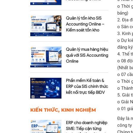
Module Tài sản cố định
o Thời 
bảng)
Quản lý tồn kho SIS
2. Địa đ
Accounting Online –
o Sân c
Kiểm soát tồn kho
3. Kinh 
realtime
o Dự ki
đăng ký
Quản lý mua hàng hiệu
4. Thể t
quả với SIS Accounting
o 08 đội
Online
(Nhất b
o 07 cầu
Phần mềm Kế toán &
o Thời g
ERP của SIS chính thức
o Thành
kết nối trực tiếp BIDV
5. Giải 
qua SIS BankHub
o Giải
o 01 g
KIẾN THỨC, KINH NGHIỆM
Đây là m
ERP cho doanh nghiệp
công ty
SME: Tiếp cận từng
Chúng t