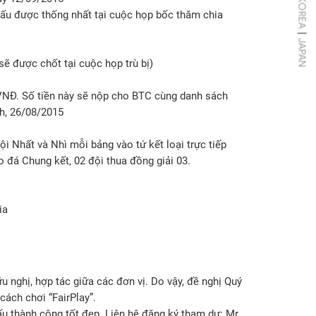
KOREA
 được thống nhất tại cuộc họp bốc thăm chia
|
JAPAN
ẽ được chốt tại cuộc họp trù bị)
 VNĐ. Số tiền này sẽ nộp cho BTC cùng danh sách
h, 26/08/2015
ội Nhất và Nhì mỗi bảng vào tứ kết loại trực tiếp
o đá Chung kết, 02 đội thua đồng giải 03.
ia
u nghị, hợp tác giữa các đơn vị. Do vậy, đề nghị Quý
ách chơi “FairPlay”.
ấu thành công tốt đẹp. Liên hệ đăng ký tham dự: Mr.