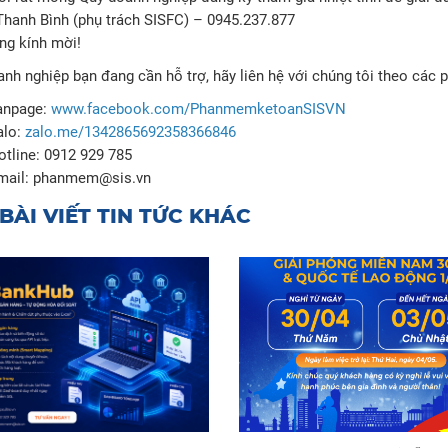
hanh Bình (phụ trách SISFC) – 0945.237.877
ọng kính mời!
nh nghiệp bạn đang cần hỗ trợ, hãy liên hệ với chúng tôi theo các 
anpage:
www.facebook.com/PhanmemketoanSISVN
alo:
zalo.me/1342865692358366846
otline: 0912 929 785
mail: phanmem@sis.vn
BÀI VIẾT TIN TỨC KHÁC