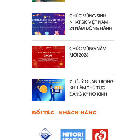
2026
CHÚC MỪNG SINH
NHẬT SIS VIỆT NAM -
24 NĂM ĐỒNG HÀNH
VÀ PHÁT TRIỂN
CHÚC MỪNG NĂM
MỚI 2026
7 LƯU Ý QUAN TRỌNG
KHI LÀM THỦ TỤC
ĐĂNG KÝ HỘ KINH
DOANH
ĐỐI TÁC - KHÁCH HÀNG