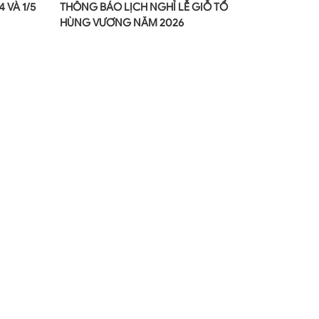
 VÀ 1/5
THÔNG BÁO LỊCH NGHỈ LỄ GIỖ TỔ
CHÚC MỪN
HÙNG VƯƠNG NĂM 2026
- 24 NĂM