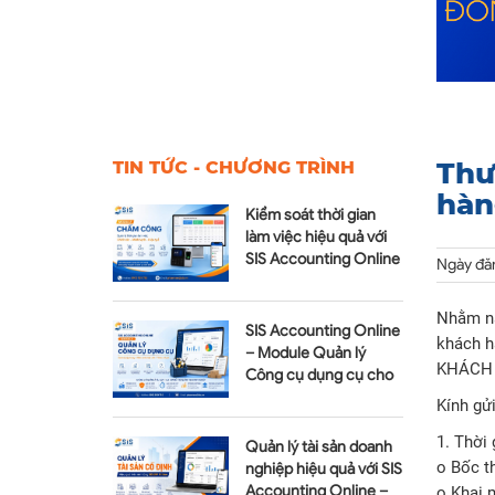
Thư
TIN TỨC - CHƯƠNG TRÌNH
hàn
Kiểm soát thời gian
làm việc hiệu quả với
SIS Accounting Online
Ngày đă
– Module Chấm công
Nhằm nâ
SIS Accounting Online
khách h
– Module Quản lý
KHÁCH 
Công cụ dụng cụ cho
doanh nghiệp hiện đại
Kính gử
1. Thời 
Quản lý tài sản doanh
o Bốc t
nghiệp hiệu quả với SIS
Accounting Online –
o Khai