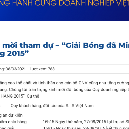
 mời tham dự – “Giải Bóng đã Mi
g 2015”
ng: 08/03/2021
Lượt xem: 788
ng cao thể chất và tinh thần cho cán bộ CNV cũng như tăng cường 
àng. Chúng tôi trân trọng kính mời đội bóng của Quý doanh nghiệp
HÀNG 2015”. Cụ thể
i: Quý khách hàng, đối tác của S.I.S Việt Nam
gian dự kiến:
hăm chia bảng: 16h15 Ngày thứ năm, 27/08/2015 tại trụ sở SI
 mạc giải: 16h15 Ngày thứ sáu, 28/08/2015 kết thúc ngày