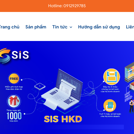
Hotline: 0912929785
Trang chủ
Sản phẩm
Tin tức
Hướng dẫn sử dụng
Liê