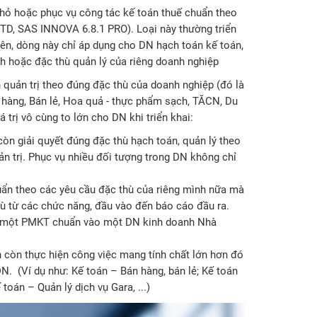
hỏ hoặc phục vụ công tác kế toán thuế chuẩn theo
D, SAS INNOVA 6.8.1 PRO). Loại này thường triển
hiên, dòng này chỉ áp dụng cho DN hạch toán kế toán,
h hoặc đặc thù quản lý của riêng doanh nghiệp
n quản trị theo đúng đặc thù của doanh nghiệp (đó là
 hàng, Bán lẻ, Hoa quả - thực phẩm sạch, TĂCN, Du
á trị vô cùng to lớn cho DN khi triển khai:
òn giải quyết đúng đặc thù hạch toán, quản lý theo
 trị. Phục vụ nhiều đối tượng trong DN không chỉ
ẩn theo các yêu cầu đặc thù của riêng mình nữa mà
hù từ các chức năng, đầu vào đến báo cáo đầu ra.
 ép một PMKT chuẩn vào một DN kinh doanh Nhà
 còn thực hiện công việc mang tính chất lớn hơn đó
N. (Ví dụ như: Kế toán – Bán hàng, bán lẻ; Kế toán
toán – Quản lý dịch vụ Gara, ...)