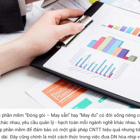
i phần mềm “Đóng gói – May sẵn” hay “May đo” có đời sống riêng c
khác nhau, yêu cầu quản lý - hạch toán mỗi ngành nghề khác nhau. 
p phần mềm để đảm bảo có một giải pháp CNTT hiệu quả nhưng tiết
u dài. Đây cũng chính là một cách thức trong việc đưa DN hòa nhịp v