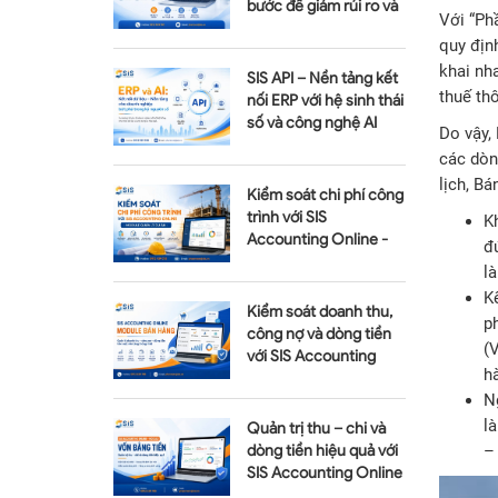
bước để giảm rủi ro và
Với “Ph
tối ưu chi phí
quy địn
khai nha
SIS API – Nền tảng kết
thuế th
nối ERP với hệ sinh thái
số và công nghệ AI
Do vậy,
các dòn
lịch, Bá
Kiểm soát chi phí công
trình với SIS
K
Accounting Online -
đ
Module Quản lý dự án
là
K
Kiểm soát doanh thu,
p
công nợ và dòng tiền
(
với SIS Accounting
hà
Online - Module Bán
N
hàng
l
Quản trị thu – chi và
– 
dòng tiền hiệu quả với
SIS Accounting Online
– Module Vốn bằng