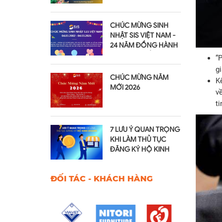
2026
CHÚC MỪNG SINH
NHẬT SIS VIỆT NAM -
24 NĂM ĐỒNG HÀNH
VÀ PHÁT TRIỂN
“P
gi
CHÚC MỪNG NĂM
Kế
MỚI 2026
về
ti
7 LƯU Ý QUAN TRỌNG
KHI LÀM THỦ TỤC
ĐĂNG KÝ HỘ KINH
DOANH
ĐỐI TÁC - KHÁCH HÀNG