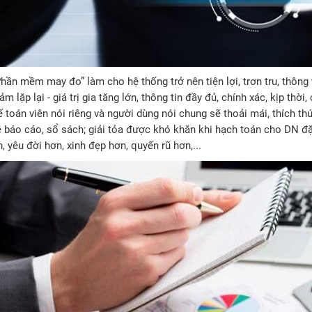
hần mềm may đo” làm cho hệ thống trở nên tiện lợi, trơn tru, thông 
ảm lặp lại - giá trị gia tăng lớn, thông tin đầy đủ, chính xác, kịp thời
 toán viên nói riêng và người dùng nói chung sẽ thoải mái, thích thú
 báo cáo, sổ sách; giải tỏa được khó khăn khi hạch toán cho DN đặc
n, yêu đời hơn, xinh đẹp hơn, quyến rũ hơn,...