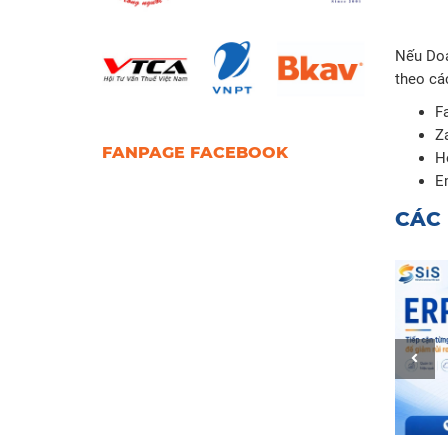
Nếu Doa
theo cá
F
Z
FANPAGE FACEBOOK
H
E
CÁC 