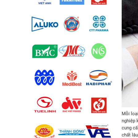
Mỗi loạ
nghiệp 
cung cấ
chất lâ