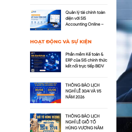
tiền
Quản lý tài chính toàn
diện với SIS
Accounting Online –
Module Kế toán tổng
hợp
HOẠT ĐỘNG VÀ SỰ KIỆN
Phần mềm Kế toán &
ERP của SIS chính thức
kết nối trực tiếp BIDV
qua SIS BankHub
THÔNG BÁO LỊCH
NGHỈ LỄ 30/4 VÀ 1/5
NĂM 2026
THÔNG BÁO LỊCH
NGHỈ LỄ GIỖ TỔ
HÙNG VƯƠNG NĂM