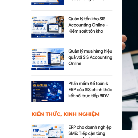
Module Tài sản cố định
Quản lý tồn kho SIS
Accounting Online –
Kiểm soát tồn kho
realtime
Quản lý mua hàng hiệu
quả với SIS Accounting
Online
Phần mềm Kế toán &
ERP của SIS chính thức
kết nối trực tiếp BIDV
qua SIS BankHub
KIẾN THỨC, KINH NGHIỆM
ERP cho doanh nghiệp
SME: Tiếp cận từng