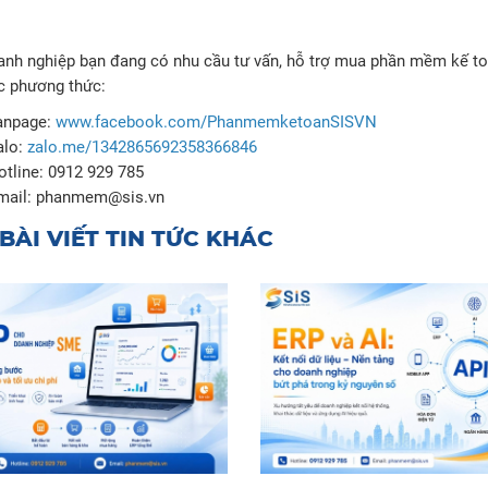
nh nghiệp bạn đang có nhu cầu tư vấn, hỗ trợ mua phần mềm kế toá
c phương thức:
anpage:
www.facebook.com/PhanmemketoanSISVN
alo:
zalo.me/1342865692358366846
otline: 0912 929 785
mail: phanmem@sis.vn
BÀI VIẾT TIN TỨC KHÁC