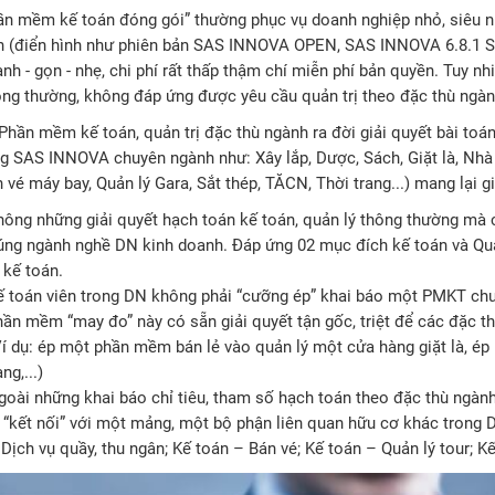
ần mềm kế toán đóng gói” thường phục vụ doanh nghiệp nhỏ, siêu n
h (điển hình như phiên bản SAS INNOVA OPEN, SAS INNOVA 6.8.1 ST
nh - gọn - nhẹ, chi phí rất thấp thậm chí miễn phí bản quyền. Tuy n
ông thường, không đáp ứng được yêu cầu quản trị theo đặc thù ngàn
 Phần mềm kế toán, quản trị đặc thù ngành ra đời giải quyết bài toá
g SAS INNOVA chuyên ngành như: Xây lắp, Dược, Sách, Giặt là, Nhà
n vé máy bay, Quản lý Gara, Sắt thép, TĂCN, Thời trang...) mang lại gi
hông những giải quyết hạch toán kế toán, quản lý thông thường mà c
úng ngành nghề DN kinh doanh. Đáp ứng 02 mục đích kế toán và Quản
 kế toán.
ế toán viên trong DN không phải “cưỡng ép” khai báo một PMKT chu
hần mềm “may đo” này có sẵn giải quyết tận gốc, triệt để các đặc t
Ví dụ: ép một phần mềm bán lẻ vào quản lý một cửa hàng giặt là,
ng,...)
goài những khai báo chỉ tiêu, tham số hạch toán theo đặc thù ngành
à “kết nối” với một mảng, một bộ phận liên quan hữu cơ khác trong D
Dịch vụ quầy, thu ngân; Kế toán – Bán vé; Kế toán – Quản lý tour; Kế 