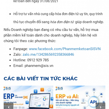
kế toán đến ngày 31/08/2021
Hỗ trợ tư vấn nhà cung cấp hóa đơn điện tử uy tín, quy trình
thủ tục chuyển đổi sang
hóa đơn điện tử
giúp doanh nghiệp.
Nếu Doanh nghiệp bạn đang có nhu cầu tư vấn, hỗ trợ mua
phần mềm kế toán dành cho doanh nghiệp, hãy liên hệ với
chúng tôi theo các phương thức:
Fanpage:
www.facebook.com/PhanmemketoanSISVN
Zalo:
zalo.me/1342865692358366846
Hotline: 0912 929 785
Email: phanmem@sis.vn
CÁC BÀI VIẾT TIN TỨC KHÁC