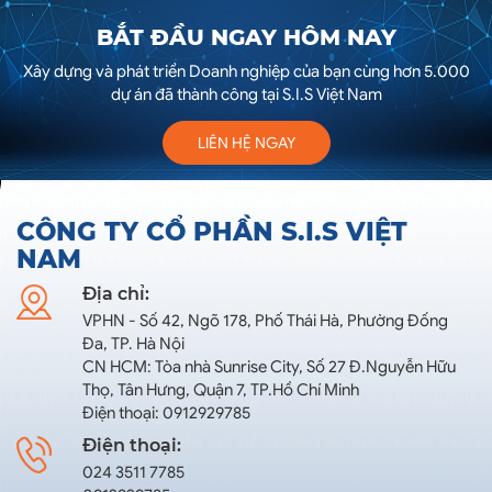
BẮT ĐẦU NGAY HÔM NAY
Xây dựng và phát triển Doanh nghiệp của bạn cùng hơn 5.000
dự án đã thành công tại S.I.S Việt Nam
LIÊN HỆ NGAY
CÔNG TY CỔ PHẦN S.I.S VIỆT
NAM
Địa chỉ:
VPHN - Số 42, Ngõ 178, Phố Thái Hà, Phường Đống
Đa, TP. Hà Nội
CN HCM: Tòa nhà Sunrise City, Số 27 Đ.Nguyễn Hữu
Thọ, Tân Hưng, Quận 7, TP.Hồ Chí Minh
Điện thoại: 0912929785
Điện thoại:
024 3511 7785