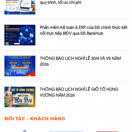
quy trình, tối ưu chi phí
Phần mềm Kế toán & ERP của SIS chính thức kết
nối trực tiếp BIDV qua SIS BankHub
THÔNG BÁO LỊCH NGHỈ LỄ 30/4 VÀ 1/5 NĂM
2026
THÔNG BÁO LỊCH NGHỈ LỄ GIỖ TỔ HÙNG
VƯƠNG NĂM 2026
ĐỐI TÁC - KHÁCH HÀNG