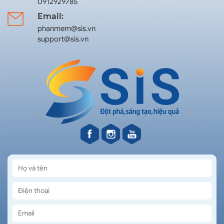
0912929785
Email:
phanmem@sis.vn
support@sis.vn