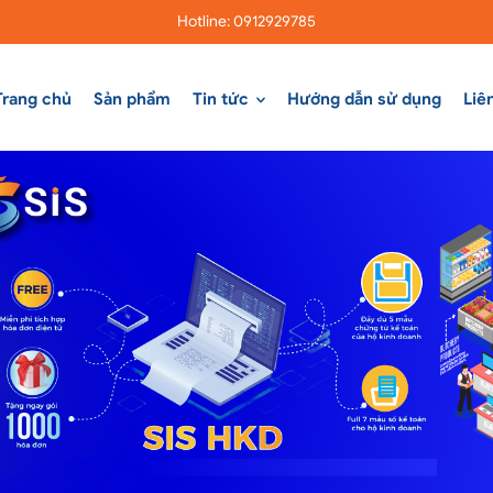
Hotline: 0912929785
Trang chủ
Sản phẩm
Tin tức
Hướng dẫn sử dụng
Liê