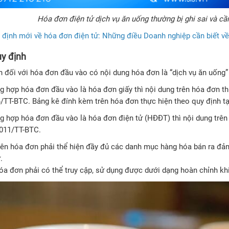
Hóa đơn điện tử dịch vụ ăn uống thường bị ghi sai và c
 định mới về hóa đơn điện tử: Những điều Doanh nghiệp cần biết v
uy định
h đối với hóa đơn đầu vào có nội dung hóa đơn là “dịch vụ ăn uống
g hợp hóa đơn đầu vào là hóa đơn giấy thì nội dung trên hóa đơn thự
/TT-BTC. Bảng kê đính kèm trên hóa đơn thực hiện theo quy định tạ
g hợp hóa đơn đầu vào là hóa đơn điện tử (HĐĐT) thì nội dung trên 
011/TT-BTC.
rên hóa đơn phải thể hiện đầy đủ các danh mục hàng hóa bán ra đảm
.
óa đơn phải có thể truy cập, sử dụng được dưới dạng hoàn chỉnh khi 