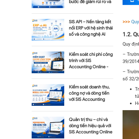
bước để giảm rủi ro và
tối ưu chi phí
>>>
Quy
SIS API – Nền tảng kết
nối ERP với hệ sinh thái
1.2. Q
số và công nghệ AI
Quy địn
– Trườn
Kiểm soát chi phí công
trình với SIS
39/2014
Accounting Online -
– Trườn
Module Quản lý dự án
số 32/2
Kiểm soát doanh thu,
T
công nợ và dòng tiền
tử
với SIS Accounting
H
Online - Module Bán
hàng
Quản trị thu – chi và
dòng tiền hiệu quả với
SIS Accounting Online
– Module Vốn bằng