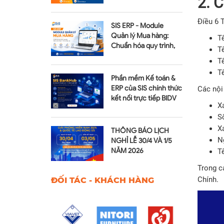
2. 
gian thực
Điều 6 
SIS ERP - Module
Quản lý Mua hàng:
T
Chuẩn hóa quy trình,
Tê
tối ưu chi phí
T
Tê
Phần mềm Kế toán &
ERP của SIS chính thức
Các nội
kết nối trực tiếp BIDV
X
qua SIS BankHub
S
X
THÔNG BÁO LỊCH
N
NGHỈ LỄ 30/4 VÀ 1/5
NĂM 2026
Tê
Trong c
Chính.
ĐỐI TÁC - KHÁCH HÀNG