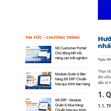
Hướ
TIN TỨC - CHƯƠNG TRÌNH
nhấ
SIS Customer Portal:
Chủ động kết nối,
nâng cao trải nghiệm
Ngày đă
dịch vụ sau bán hàng
Thực tế,
Module Quản lý Bán
đời sốn
hàng SIS ERP: Chuẩn
dẫn rõ 
hóa quy trình bán hàng
1. 
SIS ERP - Module
Quản lý Mua hàng:
1.1. T
Chuẩn hóa quy trình,