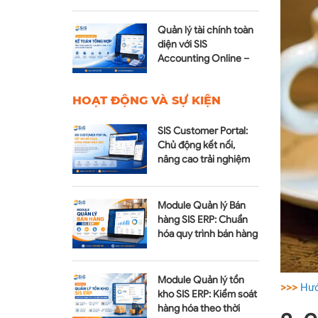
tiền
Quản lý tài chính toàn
diện với SIS
Accounting Online –
Module Kế toán tổng
hợp
HOẠT ĐỘNG VÀ SỰ KIỆN
SIS Customer Portal:
Chủ động kết nối,
nâng cao trải nghiệm
dịch vụ sau bán hàng
Module Quản lý Bán
hàng SIS ERP: Chuẩn
hóa quy trình bán hàng
Module Quản lý tồn
>>>
Hướ
kho SIS ERP: Kiểm soát
hàng hóa theo thời