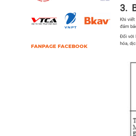
3. 
Khi viế
đảm bảo
Đối với
hóa, dịc
FANPAGE FACEBOOK