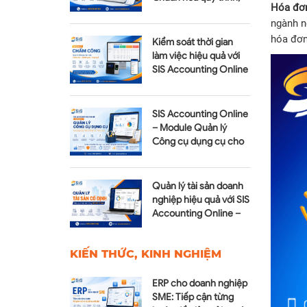
Hóa đơn
tối ưu chi phí
ngành n
hóa đơn
Kiểm soát thời gian
làm việc hiệu quả với
SIS Accounting Online
– Module Chấm công
SIS Accounting Online
– Module Quản lý
Công cụ dụng cụ cho
doanh nghiệp hiện đại
Quản lý tài sản doanh
nghiệp hiệu quả với SIS
Accounting Online –
Module Tài sản cố định
KIẾN THỨC, KINH NGHIỆM
ERP cho doanh nghiệp
SME: Tiếp cận từng