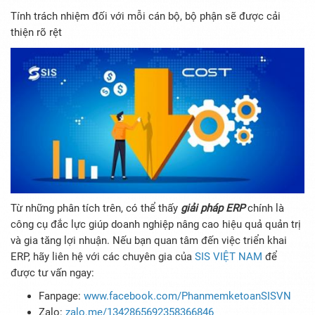
Tính trách nhiệm đối với mỗi cán bộ, bộ phận sẽ được cải
thiện rõ rệt
Từ những phân tích trên, có thể thấy
giải pháp ERP
chính là
công cụ đắc lực giúp doanh nghiệp nâng cao hiệu quả quản trị
và gia tăng lợi nhuận. Nếu bạn quan tâm đến việc triển khai
ERP, hãy liên hệ với các chuyên gia của
SIS VIỆT NAM
để
được tư vấn ngay:
Fanpage:
www.facebook.com/PhanmemketoanSISVN
Zalo:
zalo.me/1342865692358366846