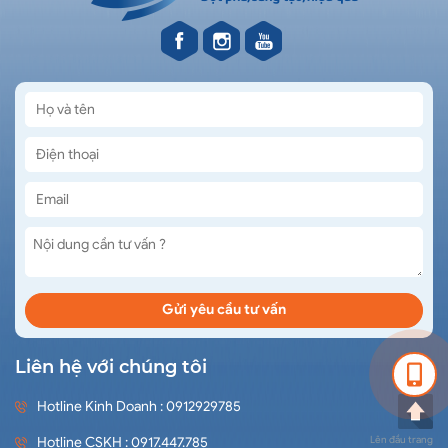
Liên hệ với chúng tôi
Hotline Kinh Doanh : 0912929785
Lên đầu trang
Hotline CSKH : 0917.447.785