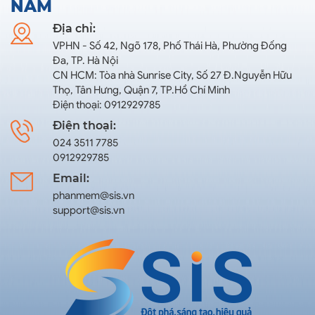
NAM
Địa chỉ:
VPHN - Số 42, Ngõ 178, Phố Thái Hà, Phường Đống
Đa, TP. Hà Nội
CN HCM: Tòa nhà Sunrise City, Số 27 Đ.Nguyễn Hữu
Thọ, Tân Hưng, Quận 7, TP.Hồ Chí Minh
Điện thoại: 0912929785
Điện thoại:
024 3511 7785
0912929785
Email:
phanmem@sis.vn
support@sis.vn