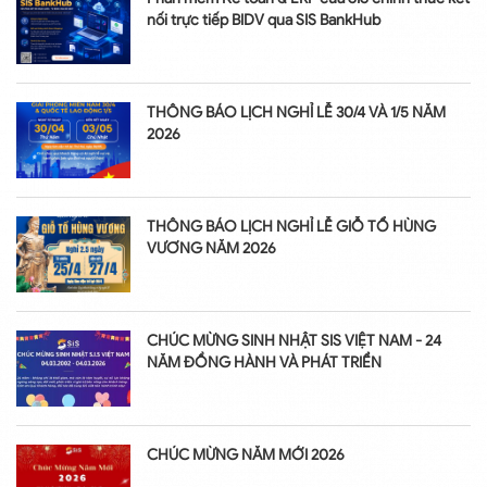
nối trực tiếp BIDV qua SIS BankHub
THÔNG BÁO LỊCH NGHỈ LỄ 30/4 VÀ 1/5 NĂM
2026
THÔNG BÁO LỊCH NGHỈ LỄ GIỖ TỔ HÙNG
VƯƠNG NĂM 2026
CHÚC MỪNG SINH NHẬT SIS VIỆT NAM - 24
NĂM ĐỒNG HÀNH VÀ PHÁT TRIỂN
CHÚC MỪNG NĂM MỚI 2026