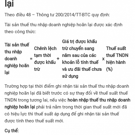
lại
Theo điều 48 – Thông tư 200/2014/TT-BTC quy định:
Tài sản thuế thu nhập doanh nghiệp hoãn lại được xác định
theo công thức:
Giá trị được khấu
Tài sản thuế
Chênh lệch
trừ chuyển sang
Thuế suất
thu nhập
tạm thời
năm sau của các
thuế TNDN
doanh
=
+
x
được khấu
khoản lỗ tính thuế
hiện hành
nghiệp hoãn
trừ
và ưu đãi thuế chưa
(%)
lại
sử dụng
Trường hợp tại thời điểm ghi nhận tài sản thuế thu nhập doanh
nghiệp hoãn lại đã biết trước có sự thay đổi về thuế suất thuế
TNDN trong tương lai, nếu việc
hoàn nhập thuế thu nhập doanh
nghiệp hoãn lại
phải trả nằm trong thời gian thuế suất mới đã
có hiệu lực thì thuế suất áp dụng để ghi nhận tài sản thuế
được tính theo thuế suất mới.
Cụ thể: