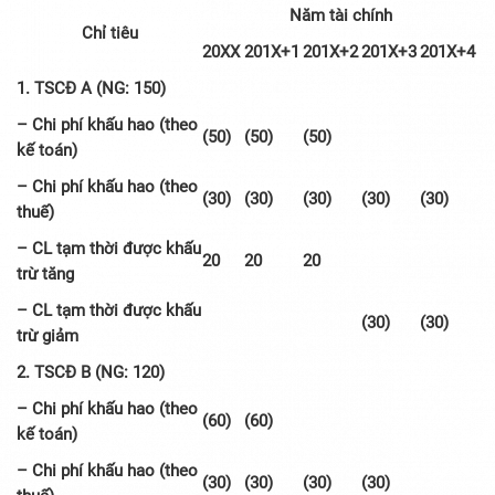
Năm tài chính
Chỉ tiêu
20XX
201X+1
201X+2
201X+3
201X+4
1. TSCĐ A (NG: 150)
– Chi phí khấu hao (theo
(50)
(50)
(50)
kế toán)
– Chi phí khấu hao (theo
(30)
(30)
(30)
(30)
(30)
thuế)
– CL tạm thời được khấu
20
20
20
trừ tăng
– CL tạm thời được khấu
(30)
(30)
trừ giảm
2. TSCĐ B (NG: 120)
– Chi phí khấu hao (theo
(60)
(60)
kế toán)
– Chi phí khấu hao (theo
(30)
(30)
(30)
(30)