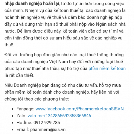
nhập doanh nghiệp hoãn lại
, từ đó tự tin hơn trong công việc
của mình. Nhiệm vụ của kế toán thuế tại các doanh nghiệp là
hoàn thiện nghiệp vụ về thuế và đảm bảo doanh nghiệp nộp
đầy đủ và đúng thời hạn số thuế phải nộp vào Ngân sách nhà
nước. Để làm được điều này, kế toán viên cần có sự tỉ mỉ và
cẩn thận đồng thời có sự am hiểu sâu sắc về các nghiệp vụ
thuế.
Đối với trường hợp đơn giản như các loại thuế thông thường
của các doanh nghiệp Việt Nam hay đối với những loại thuế
phức tạp như thuế nhà thầu, sự hỗ trợ của
phần mềm kế toán
là rất cần thiết.
Nếu Doanh nghiệp bạn đang có nhu cầu tư vấn, hỗ trợ mua
phần mềm kế toán dành cho doanh nghiệp, hãy liên hệ với
chúng tôi theo các phương thức:
Fanpage:
www.facebook.com/PhanmemketoanSISVN
Zalo:
zalo.me/1342865692358366846
Hotline: 0912 929 785
Email: phanmem@sis.vn